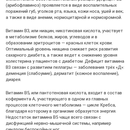
(арибофлавиноз) проявляется в виде воспалительных
поражений губ, уголков рта, языка, кожи носа, ушей и век;
а также в виде анемии, нормоцитарной и нормохромной.
Витамин B3, или ниацин, никотиновая кислота, участвует
в метаболизме белков, жиров, углеводов и в
образовании эритроцитов — красных клеток крови.
Оптимальный уровень ниацина снижает риск развития
сахарного диабета, а также ведет к снижению уровня
холестерина у пациентов с диабетом. Дефицит витамина
B3 связан с развитием пеллагры — заболевания трёх «Д»:
деменция (слабоумие), дерматит (кожное воспаление),
диарея.
Витамин B5, или пантотеновая кислота, входит в состав
кофермента А, участвующего в одном из главных
процессов клеточного метаболизма — цикле Кребса,
благодаря которому в организме образуется энергия.
Недостаток витамина B5 чаще всего связан с
дисфункцией нервно-мышечной системы, например
синдром беспокойных ног.