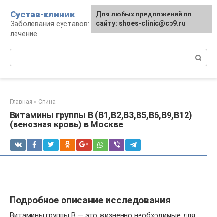
Перейти
Сустав-клиник
Для любых предложений по
к
Заболевания суставов: профилактика и
сайту: shoes-clinic@cp9.ru
контенту
лечение
Поиск:
Главная
»
Спина
Витамины группы B (B1,B2,B3,B5,B6,B9,B12)
(венозная кровь) в Москве
Подробное описание исследования
Витамины группы B — это жизненно необходимые для