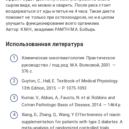
сыром виде, но можно и сварить. После риса стоит
воздержаться от еды и питья на 4 часа. Такая диета
поможет не только при остеохондрозе, но и в целом
улучшить функционирование всего организма.
Автор: К.М.Н., академик РАМТН М.А. Бобырь
Использованная литература
Клиническая онкогематология. Практическое
руководство / под ред. М.А. Волковой, 2001. —
576 с.
Guyton, C., Hall, E. Textbook of Medical Physiology.
13th Edition, 2015. — P. 1075-1093
Kumar, V., Abbas, A., Fausto, N. et al. Robbins and
Cotran Pathologic Basis of Disease, 2014. — 1464 p.
Xiang, D., Zhang, Q., Wang, Y. Effectiveness of niacin
supplementation for patients with type 2 diabetes: A
meta-analysis of randomized controlled trials.