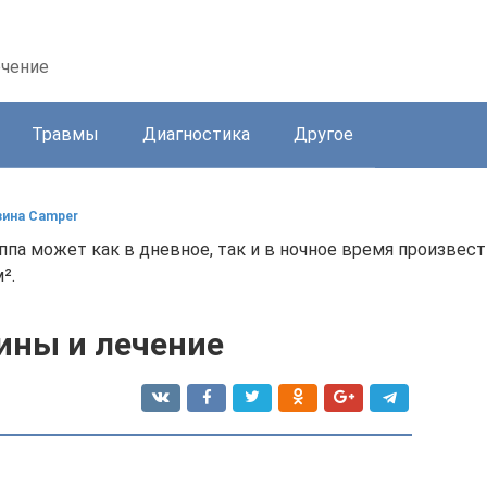
ечение
Травмы
Диагностика
Другое
зина Camper
па может как в дневное, так и в ночное время произвес
².
чины и лечение