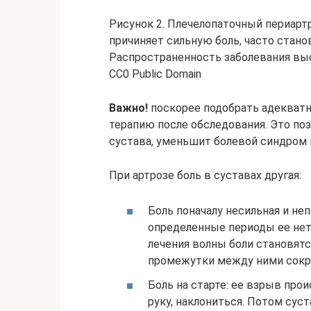
Рисунок 2. Плечелопаточный периартр
причиняет сильную боль, часто стан
Распространенность заболевания высо
CC0 Public Domain
Важно!
поскорее подобрать адекват
терапию после обследования. Это по
сустава, уменьшит болевой синдром 
При артрозе боль в суставах другая:
Боль поначалу несильная и не
определенные периоды ее нет
лечения волны боли становятс
промежутки между ними сокр
Боль на старте: ее взрыв про
руку, наклониться. Потом сус