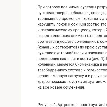
При артрозе все иначе: суставы разр
суставах, сперва небольшая, ноющая
терпимая, со временем нарастает, ст
нарушить покой и сон. Коварство это
к патологическому процессу, который
на рентгеновских снимках становятс
соответствующего сочленения, к со
(краевых остеофитов) по краю суста
сужение суставной щели и признаки 
повышения плотности кости (рис. 1). 
коленный, меняется биомеханика и н
тазобедренного сустава и голеност
неравномерную нагрузку и в результ
артроз поражает сустав за суставом,
на все новые сочленения.
Рисунок 1. Артроз коленного сустава 