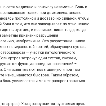
ушаются медленно и поначалу незаметно. Боль в
, возникающая только при движениях, вполне
ановясь постоянной и достаточно сильной, чтобы
й боли в том, что она запаздывает по отношению
 идет в суставе, и возникает лишь тогда, когда
я заметны признаки разрушения
жалению, необратимые. Это разрастание шипов
вных поверхностей костей, образующих сустав,
остеосклероза — участки патологического
Если артроз затронул один сустав, скажем,
арушается функция соседних сочленений –
опа. Они испытывают повышенную и при том
ате изнашиваются быстрее. Таким образом,
 а боль усиливается и может распространяться
(гонартроз). Хрящ разрушается, суставная щель