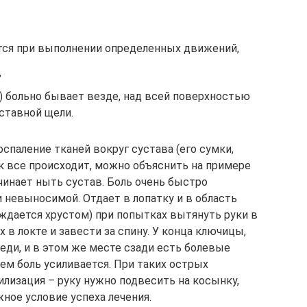
ется при выполнении определенных движений,
,
) больно бывает везде, над всей поверхностью
уставной щели.
спаление тканей вокруг сустава (его сумки,
ак все происходит, можно объяснить на примере
начинает ныть сустав. Боль очень быстро
 невыносимой. Отдает в лопатку и в область
ождается хрустом) при попытках вытянуть руки в
х в локте и завести за спину. У конца ключицы,
еди, и в этом же месте сзади есть болевые
цем боль усиливается. При таких острых
лизация – руку нужно подвесить на косынку,
ное условие успеха лечения.