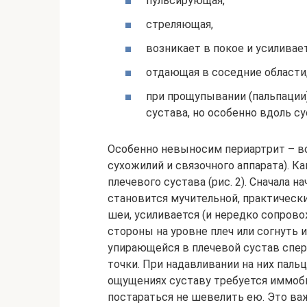
пульсирующая,
стреляющая,
возникает в покое и усилива
отдающая в соседние области
при прощупывании (пальпации
сустава, но особенно вдоль с
Особенно невыносим периартрит – во
сухожилий и связочного аппарата). К
плечевого сустава (рис. 2). Сначала 
становится мучительной, практически
шеи, усиливается (и нередко сопров
стороны на уровне плеч или согнуть и
упирающейся в плечевой сустав спер
точки. При надавливании на них паль
ощущениях суставу требуется иммоби
постараться не шевелить ею. Это важ