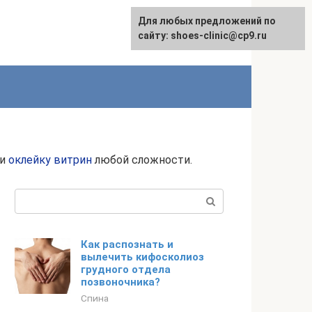
Для любых предложений по
сайту: shoes-clinic@cp9.ru
ти
оклейку витрин
любой сложности.
Поиск:
Как распознать и
вылечить кифосколиоз
грудного отдела
позвоночника?
Спина