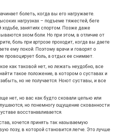
ачинает болеть, когда вы его нагружаете.
высоких нагрузках – подъеме тяжестей, беге
й ходьбе, занятиях спортом. Позже даже
ваются эхом боли. Но при этом, в отличие от
ите, боль при артрозе проходит, когда вы даете
аете ему покой. Поэтому врачи и говорят о
 провоцирует боль, а отдых ее снимает.
кое как таковой нет, но лежать неудобно, все
найти такое положение, в котором о суставах и
абыть, но не получается. Ноют суставы, и все
еще нет, но вас как будто сковали цепью или
 слушаются, но понемногу ощущение скованности
суставе восстанавливается.
устав, хочется принять так называемую
ую позу, в которой становится легче. Это лучше