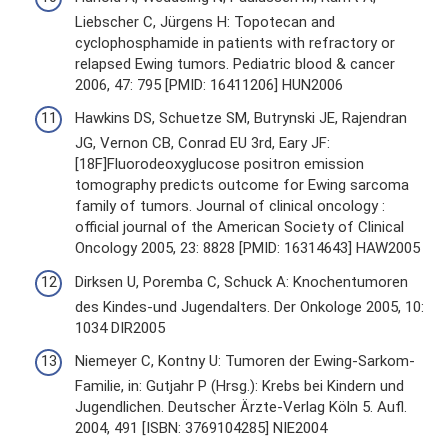
Liebscher C, Jürgens H: Topotecan and
cyclophosphamide in patients with refractory or
relapsed Ewing tumors. Pediatric blood & cancer
2006, 47: 795 [PMID: 16411206] HUN2006
Hawkins DS, Schuetze SM, Butrynski JE, Rajendran
JG, Vernon CB, Conrad EU 3rd, Eary JF:
[18F]Fluorodeoxyglucose positron emission
tomography predicts outcome for Ewing sarcoma
family of tumors. Journal of clinical oncology :
official journal of the American Society of Clinical
Oncology 2005, 23: 8828 [PMID: 16314643] HAW2005
Dirksen U, Poremba C, Schuck A: Knochentumoren
des Kindes-und Jugendalters. Der Onkologe 2005, 10:
1034 DIR2005
Niemeyer C, Kontny U: Tumoren der Ewing-Sarkom-
Familie, in: Gutjahr P (Hrsg.): Krebs bei Kindern und
Jugendlichen. Deutscher Ärzte-Verlag Köln 5. Aufl.
2004, 491 [ISBN: 3769104285] NIE2004