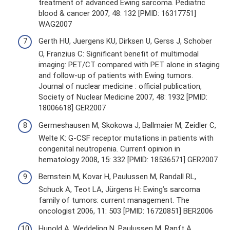
treatment of advanced Ewing sarcoma. Pediatric
blood & cancer 2007, 48: 132 [PMID: 16317751]
WAG2007
Gerth HU, Juergens KU, Dirksen U, Gerss J, Schober
O, Franzius C: Significant benefit of multimodal
imaging: PET/CT compared with PET alone in staging
and follow-up of patients with Ewing tumors.
Journal of nuclear medicine : official publication,
Society of Nuclear Medicine 2007, 48: 1932 [PMID:
18006618] GER2007
Germeshausen M, Skokowa J, Ballmaier M, Zeidler C,
Welte K: G-CSF receptor mutations in patients with
congenital neutropenia. Current opinion in
hematology 2008, 15: 332 [PMID: 18536571] GER2007
Bernstein M, Kovar H, Paulussen M, Randall RL,
Schuck A, Teot LA, Jürgens H: Ewing’s sarcoma
family of tumors: current management. The
oncologist 2006, 11: 503 [PMID: 16720851] BER2006
Hunold A, Weddeling N, Paulussen M, Ranft A,