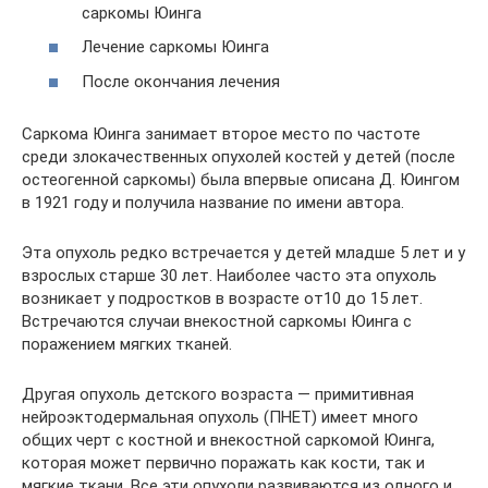
саркомы Юинга
Лечение саркомы Юинга
После окончания лечения
Саркома Юинга занимает второе место по частоте
среди злокачественных опухолей костей у детей (после
остеогенной саркомы) была впервые описана Д. Юингом
в 1921 году и получила название по имени автора.
Эта опухоль редко встречается у детей младше 5 лет и у
взрослых старше 30 лет. Наиболее часто эта опухоль
возникает у подростков в возрасте от10 до 15 лет.
Встречаются случаи внекостной саркомы Юинга с
поражением мягких тканей.
Другая опухоль детского возраста — примитивная
нейроэктодермальная опухоль (ПНЕТ) имеет много
общих черт с костной и внекостной саркомой Юинга,
которая может первично поражать как кости, так и
мягкие ткани. Все эти опухоли развиваются из одного и