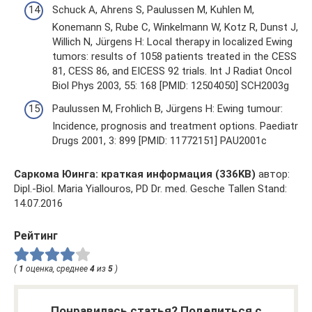
Schuck A, Ahrens S, Paulussen M, Kuhlen M,
Konemann S, Rube C, Winkelmann W, Kotz R, Dunst J,
Willich N, Jürgens H: Local therapy in localized Ewing
tumors: results of 1058 patients treated in the CESS
81, CESS 86, and EICESS 92 trials. Int J Radiat Oncol
Biol Phys 2003, 55: 168 [PMID: 12504050] SCH2003g
Paulussen M, Frohlich B, Jürgens H: Ewing tumour:
Incidence, prognosis and treatment options. Paediatr
Drugs 2001, 3: 899 [PMID: 11772151] PAU2001c
Саркома Юинга: краткая информация (336KB)
автор:
Dipl.-Biol. Maria Yiallouros, PD Dr. med. Gesche Tallen Stand:
14.07.2016
Рейтинг
(
1
оценка, среднее
4
из
5
)
Понравилась статья? Поделиться с