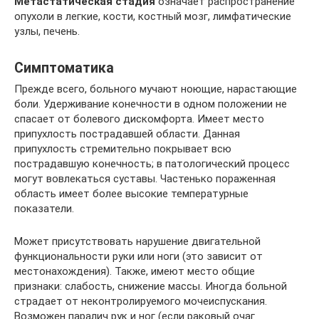
Метастатическая стадия
означает распространение
опухоли в легкие, кости, костный мозг, лимфатические
узлы, печень.
Симптоматика
Прежде всего, больного мучают ноющие, нарастающие
боли. Удерживание конечности в одном положении не
спасает от болевого дискомфорта. Имеет место
припухлость пострадавшей области. Данная
припухлость стремительно покрывает всю
пострадавшую конечность; в патологический процесс
могут вовлекаться суставы. Частенько пораженная
область имеет более высокие температурные
показатели.
Может присутствовать нарушение двигательной
функциональности руки или ноги (это зависит от
местонахождения). Также, имеют место общие
признаки: слабость, снижение массы. Иногда больной
страдает от неконтролируемого мочеиспускания.
Возможен паралич рук и ног (если раковый очаг