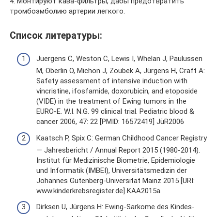
4. Монтируют кава-фильтры, дабы предотвратить
тромбоэмболию артерии легкого.
Список литературы:
Juergens C, Weston C, Lewis I, Whelan J, Paulussen
M, Oberlin O, Michon J, Zoubek A, Jürgens H, Craft A:
Safety assessment of intensive induction with
vincristine, ifosfamide, doxorubicin, and etoposide
(VIDE) in the treatment of Ewing tumors in the
EURO-E. W.I. N.G. 99 clinical trial. Pediatric blood &
cancer 2006, 47: 22 [PMID: 16572419] JüR2006
Kaatsch P, Spix C: German Childhood Cancer Registry
— Jahresbericht / Annual Report 2015 (1980-2014).
Institut für Medizinische Biometrie, Epidemiologie
und Informatik (IMBEI), Universitätsmedizin der
Johannes Gutenberg-Universität Mainz 2015 [URI:
www.kinderkrebsregister.de] KAA2015a
Dirksen U, Jürgens H: Ewing-Sarkome des Kindes-