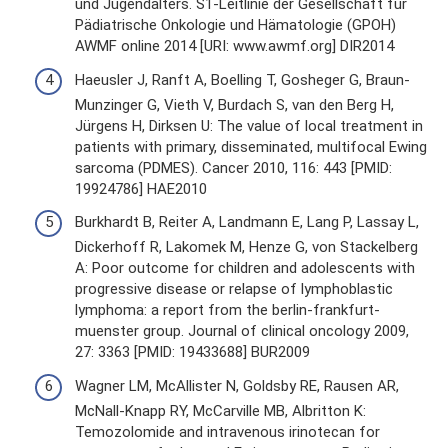
und Jugendalters. S1-Leitlinie der Gesellschaft für
Pädiatrische Onkologie und Hämatologie (GPOH)
AWMF online 2014 [URI: www.awmf.org] DIR2014
Haeusler J, Ranft A, Boelling T, Gosheger G, Braun-
Munzinger G, Vieth V, Burdach S, van den Berg H,
Jürgens H, Dirksen U: The value of local treatment in
patients with primary, disseminated, multifocal Ewing
sarcoma (PDMES). Cancer 2010, 116: 443 [PMID:
19924786] HAE2010
Burkhardt B, Reiter A, Landmann E, Lang P, Lassay L,
Dickerhoff R, Lakomek M, Henze G, von Stackelberg
A: Poor outcome for children and adolescents with
progressive disease or relapse of lymphoblastic
lymphoma: a report from the berlin-frankfurt-
muenster group. Journal of clinical oncology 2009,
27: 3363 [PMID: 19433688] BUR2009
Wagner LM, McAllister N, Goldsby RE, Rausen AR,
McNall-Knapp RY, McCarville MB, Albritton K:
Temozolomide and intravenous irinotecan for