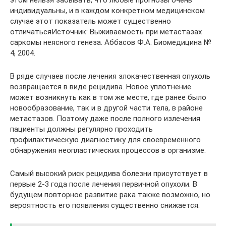
этом нельзя забывать, что любые прогнозы очень
индивидуальны, и в каждом конкретном медицинском
случае этот показатель может существенно
отличатьсяИсточник: Выживаемость при метастазах
саркомы неясного генеза. Аббасов Ф.А. Биомедицина №
4, 2004.
В ряде случаев после лечения злокачественная опухоль
возвращается в виде рецидива. Новое уплотнение
может возникнуть как в том же месте, где ранее было
новообразование, так и в другой части тела, в районе
метастазов. Поэтому даже после полного излечения
пациенты должны регулярно проходить
профилактическую диагностику для своевременного
обнаружения неопластических процессов в организме.
Самый высокий риск рецидива болезни присутствует в
первые 2-3 года после лечения первичной опухоли. В
будущем повторное развитие рака также возможно, но
вероятность его появления существенно снижается.