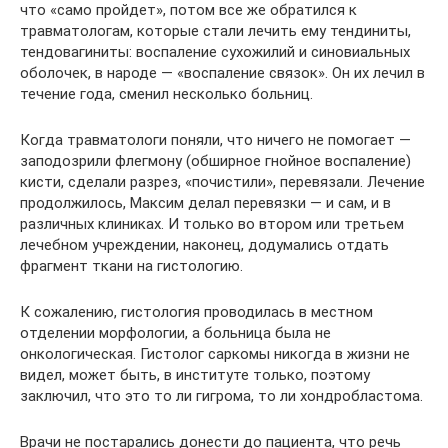
что «само пройдет», потом все же обратился к
травматологам, которые стали лечить ему тендиниты,
тендовагиниты: воспаление сухожилий и синовиальных
оболочек, в народе — «воспаление связок». Он их лечил в
течение года, сменил несколько больниц.
Когда травматологи поняли, что ничего не помогает —
заподозрили флегмону (обширное гнойное воспаление)
кисти, сделали разрез, «почистили», перевязали. Лечение
продолжилось, Максим делал перевязки — и сам, и в
различных клиниках. И только во втором или третьем
лечебном учреждении, наконец, додумались отдать
фрагмент ткани на гистологию.
К сожалению, гистология проводилась в местном
отделении морфологии, а больница была не
онкологическая. Гистолог саркомы никогда в жизни не
видел, может быть, в институте только, поэтому
заключил, что это то ли гигрома, то ли хондробластома.
Врачи не постарались донести до пациента, что речь