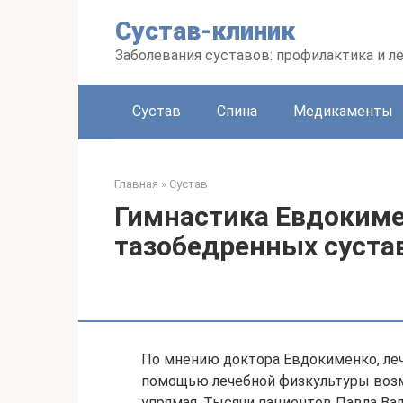
Перейти
Сустав-клиник
к
контенту
Заболевания суставов: профилактика и л
Сустав
Спина
Медикаменты
Главная
»
Сустав
Гимнастика Евдокиме
тазобедренных суста
По мнению доктора Евдокименко, леч
помощью лечебной физкультуры возм
упрямая. Тысячи пациентов Павла Вал