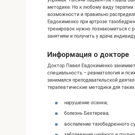
методике. Но к любому виду терапии
возможности и правильно распредел
Евдокименко при артрозе тазобедрен
тренировок нужно познакомиться с 
занятиям и получить у врача индивид
Информация о докторе
Доктор Павел Евдокименко занимаетс
специальность – ревматология и пси
занимался преподавательской деяте
терапевтические методики для таких
нарушение осанки;
болезнь Бехтерева;
воспаление тазобедренного су
заболевания шейного и грудно