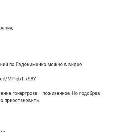
рапия;
ний по Евдокименко можно в видео.
bed/MPiqbT-xS8Y
ение гонартроза – пожизенное. Но подобрав
о приостановить.