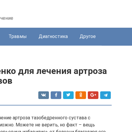
ечение
Травмы
Диагностика
Другое
нко для лечения артроза
вов
ение артроза тазобедренного сустава с
ожно. Можете не верить, но факт – вещь
ерьевича избавились от болезни благодаря его