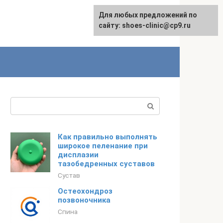
Для любых предложений по
сайту: shoes-clinic@cp9.ru
Поиск:
Как правильно выполнять
широкое пеленание при
дисплазии
тазобедренных суставов
Сустав
Остеохондроз
позвоночника
Спина