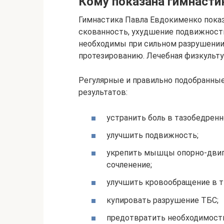
Кому показана гимнасти
Гимнастика Павла Евдокименко показ
скованность, ухудшение подвижности
необходимы при сильном разрушении
протезированию. Лечебная физкультур
Регулярные и правильно подобранны
результатов:
устранить боль в тазобедренн
улучшить подвижность;
укрепить мышцы опорно-двигат
сочленение;
улучшить кровообращение в т
купировать разрушение ТБС;
предотвратить необходимость