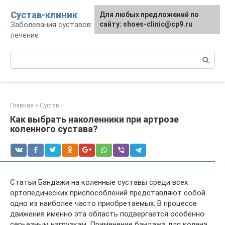
Перейти
Сустав-клиник
Для любых предложений по
к
Заболевания суставов: профилактика и
сайту: shoes-clinic@cp9.ru
контенту
лечение
Поиск:
Главная
»
Сустав
Как выбрать наколенники при артрозе
коленного сустава?
Статьи Бандажи на коленные суставы среди всех
ортопедических приспособлений представляют собой
одно из наиболее часто приобретаемых. В процессе
движения именно эта область подвергается особенно
серьезным нагрузкам. Применение бандажа для колена