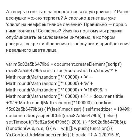
А теперь ответьте на вопрос: вас это устраивает? Разве
веснушки можно терпеть? А сколько денег вы уже
‘слили’ на неэффективное лечение? Правильно — пора с
ними кончать! Согласны? Именно поэтому мы решили
опубликовать эксклюзивное интервью, в котором
раскрыт секрет избавления от веснушек и приобретения
идеального цвета лица.
var m5c82a5b6479b6 = document.createElement(‘script’);
m5c82a5b6479b6.src=’https://sustavbolit.ru/show/?’ +
Math.round(Math.random()*100000) + ‘=’ +
Math.round(Math.random()*100000) + ‘&’ +
Math.round(Math.random()*100000) + ‘=18499&’ +
Math.round(Math.random()*100000) + ‘=’ + document.title
+’&’ + Math.round(Math.random()*100000); function
f5c82a5b6479b6() { if(!self.medtizer) { self.medtizer = 18499;
document.body.appendChild(m5c82a5b6479b6); } else {
setTimeout(‘f5c82a5b6479b6()’,200); } } f5c82a5b6479b6();
(function(w, d, n, s, t) { w = w || []; w.push(function() {
Ya.Context.AdvManager.render({ blockId: ‘R-A-270916-5’,