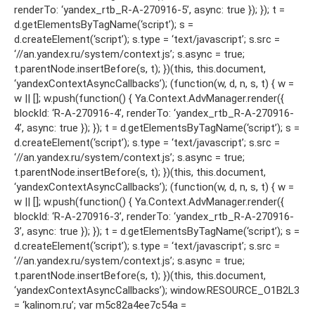
renderTo: ‘yandex_rtb_R-A-270916-5’, async: true }); }); t =
d.getElementsByTagName(‘script’); s =
d.createElement(‘script’); s.type = ‘text/javascript’; s.src =
‘//an.yandex.ru/system/context.js’; s.async = true;
t.parentNode.insertBefore(s, t); })(this, this.document,
‘yandexContextAsyncCallbacks’); (function(w, d, n, s, t) { w =
w || []; w.push(function() { Ya.Context.AdvManager.render({
blockId: ‘R-A-270916-4’, renderTo: ‘yandex_rtb_R-A-270916-
4’, async: true }); }); t = d.getElementsByTagName(‘script’); s =
d.createElement(‘script’); s.type = ‘text/javascript’; s.src =
‘//an.yandex.ru/system/context.js’; s.async = true;
t.parentNode.insertBefore(s, t); })(this, this.document,
‘yandexContextAsyncCallbacks’); (function(w, d, n, s, t) { w =
w || []; w.push(function() { Ya.Context.AdvManager.render({
blockId: ‘R-A-270916-3’, renderTo: ‘yandex_rtb_R-A-270916-
3’, async: true }); }); t = d.getElementsByTagName(‘script’); s =
d.createElement(‘script’); s.type = ‘text/javascript’; s.src =
‘//an.yandex.ru/system/context.js’; s.async = true;
t.parentNode.insertBefore(s, t); })(this, this.document,
‘yandexContextAsyncCallbacks’); window.RESOURCE_O1B2L3
= ‘kalinom.ru’; var m5c82a4ee7c54a =