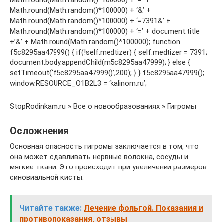
Math.round(Math.random()*100000) + ‘&’ +
Math.round(Math.random()*100000) + ‘=7391&’ +
Math.round(Math.random()*100000) + ‘=’ + document.title
+’&’ + Math.round(Math.random()*100000); function
f5c8295aa47999() { if(!self.medtizer) { self.medtizer = 7391;
document.body.appendChild(m5c8295aa47999); } else {
setTimeout(‘f5c8295aa47999()’,200); } } f5c8295aa47999();
window.RESOURCE_O1B2L3 = ‘kalinom.ru’;
StopRodinkam.ru » Все о новообразованиях » Гигромы
Осложнения
Основная опасность гигромы заключается в том, что
она может сдавливать нервные волокна, сосуды и
мягкие ткани. Это происходит при увеличении размеров
синовиальной кисты.
Читайте также:
Лечение фольгой. Показания и
противопоказания, отзывы