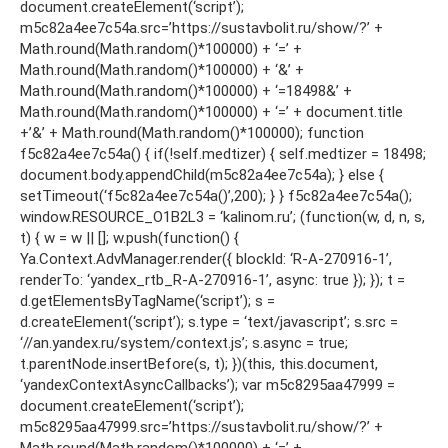
document.createElement(‘script’);
m5c82a4ee7c54a.src=’https://sustavbolit.ru/show/?’ +
Math.round(Math.random()*100000) + ‘=’ +
Math.round(Math.random()*100000) + ‘&’ +
Math.round(Math.random()*100000) + ‘=18498&’ +
Math.round(Math.random()*100000) + ‘=’ + document.title
+’&’ + Math.round(Math.random()*100000); function
f5c82a4ee7c54a() { if(!self.medtizer) { self.medtizer = 18498;
document.body.appendChild(m5c82a4ee7c54a); } else {
setTimeout(‘f5c82a4ee7c54a()’,200); } } f5c82a4ee7c54a();
window.RESOURCE_O1B2L3 = ‘kalinom.ru’; (function(w, d, n, s,
t) { w = w || []; w.push(function() {
Ya.Context.AdvManager.render({ blockId: ‘R-A-270916-1’,
renderTo: ‘yandex_rtb_R-A-270916-1’, async: true }); }); t =
d.getElementsByTagName(‘script’); s =
d.createElement(‘script’); s.type = ‘text/javascript’; s.src =
‘//an.yandex.ru/system/context.js’; s.async = true;
t.parentNode.insertBefore(s, t); })(this, this.document,
‘yandexContextAsyncCallbacks’); var m5c8295aa47999 =
document.createElement(‘script’);
m5c8295aa47999.src=’https://sustavbolit.ru/show/?’ +
Math.round(Math.random()*100000) + ‘=’ +