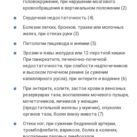
головокружение, при нарушении мозгового
кровообращения в вертикальном положении (2).
Сердечная недостаточность (4).
Болезни легких, бронхов, трахеи или молочных
желез, при отеках руки (3).
Патологии пищевода и анемии (5).
Эрозии и язвы желудка или 12-перстной кишки.
При панкреатите, печеночно-почечной
недостаточности, при слабости надпочечников
и высоком почечном ренине (и сужении
капиллярного русла), при энтерите и водянке (6).
При энтерите, колите, застое крови в венозных
резервуарах таза, воспалениях мочевого пузыря,
мочеточников, яичников у женщин
(предстательной железы у мужчин), опухолях
органов таза, болях внизу живота (7).
Отеки ног, при сужении бедренной артерии,
тромбофлебите, варикозе, болях в коленях,
воспалении паховых лимфоузлов,