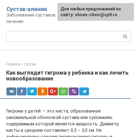
Перейти
Сустав-клиник
Для любых предложений по
к
Заболевания суставов: профилактика и
сайту: shoes-clinic@cp9.ru
контенту
лечение
Поиск:
Главная
»
Сустав
Как выглядит гигрома у ребенка и как лечить
новообразование
Гигрома у детей — это киста, образованная
синовиальной оболочкой сустава или сухожилия,
содержимым которой является жидкость. Диаметр
кисты в среднем составляет 0,5 – 3,0 см. Не
зафиксировано случаев перерождения гигромы в