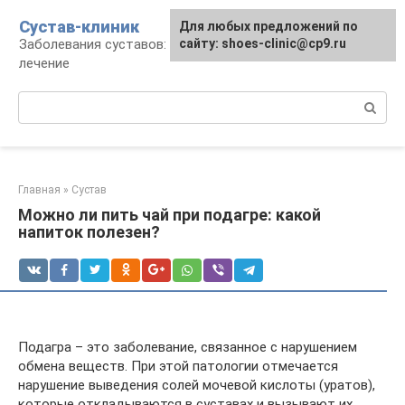
Перейти
Сустав-клиник
Для любых предложений по
к
Заболевания суставов: профилактика и
сайту: shoes-clinic@cp9.ru
контенту
лечение
Поиск:
Главная
»
Сустав
Можно ли пить чай при подагре: какой
напиток полезен?
Подагра – это заболевание, связанное с нарушением
обмена веществ. При этой патологии отмечается
нарушение выведения солей мочевой кислоты (уратов),
которые откладываются в суставах и вызывают их