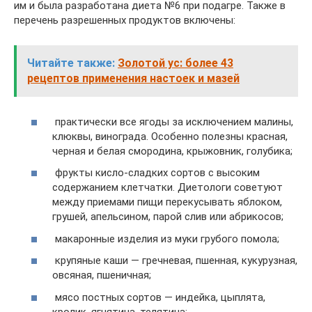
им и была разработана диета №6 при подагре. Также в
перечень разрешенных продуктов включены:
Читайте также:
Золотой ус: более 43
рецептов применения настоек и мазей
практически все ягоды за исключением малины,
клюквы, винограда. Особенно полезны красная,
черная и белая смородина, крыжовник, голубика;
фрукты кисло-сладких сортов с высоким
содержанием клетчатки. Диетологи советуют
между приемами пищи перекусывать яблоком,
грушей, апельсином, парой слив или абрикосов;
макаронные изделия из муки грубого помола;
крупяные каши — гречневая, пшенная, кукурузная,
овсяная, пшеничная;
мясо постных сортов — индейка, цыплята,
кролик, ягнятина, телятина;