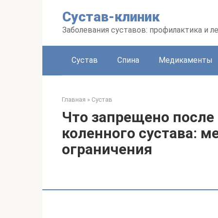
Перейти
Сустав-клиник
к
контенту
Заболевания суставов: профилактика и л
Сустав
Спина
Медикаменты
Главная
»
Сустав
Что запрещено после
коленного сустава: 
ограничения