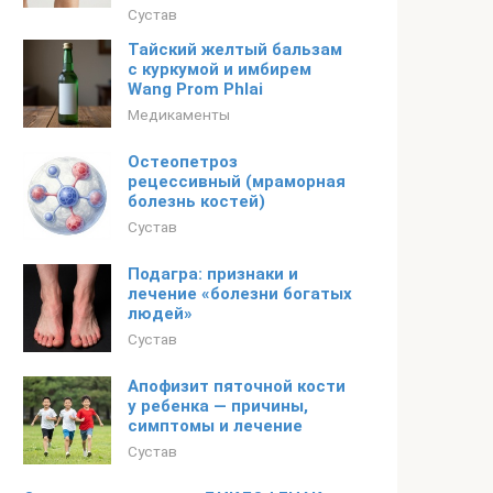
Сустав
Тайский желтый бальзам
с куркумой и имбирем
Wang Prom Phlai
Медикаменты
Остеопетроз
рецессивный (мраморная
болезнь костей)
Сустав
Подагра: признаки и
лечение «болезни богатых
людей»
Сустав
Апофизит пяточной кости
у ребенка — причины,
симптомы и лечение
Сустав