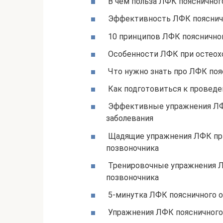
В чем польза ЛФК поясничног
Эффективность ЛФК поясничн
10 принципов ЛФК поясничног
Особенности ЛФК при остеохо
Что нужно знать про ЛФК поя
Как подготовиться к проведе
Эффективные упражнения ЛФК
заболевания
Щадящие упражнения ЛФК при
позвоночника
Тренировочные упражнения Л
позвоночника
5-минутка ЛФК поясничного о
Упражнения ЛФК поясничного