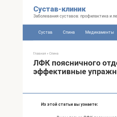
Перейти
Сустав-клиник
к
контенту
Заболевания суставов: профилактика и л
Сустав
Спина
Медикаменты
Главная
»
Спина
ЛФК поясничного отд
эффективные упражн
Из этой статьи вы узнаете: