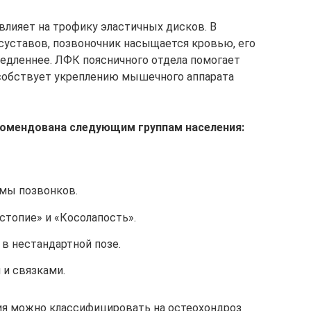
влияет на трофику эластичных дисков. В
суставов, позвоночник насыщается кровью, его
дленнее. ЛФК поясничного отдела помогает
особствует укреплению мышечного аппарата
комендована следующим группам населения:
вмы позвонков.
топие» и «Косолапость».
 в нестандартной позе.
и связками.
ия можно классифицировать на остеохондроз