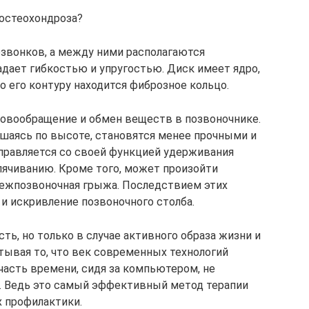
 остеохондроза?
озвонков, а между ними располагаются
ладает гибкостью и упругостью. Диск имеет ядро,
по его контуру находится фиброзное кольцо.
ровообращение и обмен веществ в позвоночнике.
ьшаясь по высоте, становятся менее прочными и
правляется со своей функцией удерживания
ыпячиванию. Кроме того, может произойти
 межпозвоночная грыжа. Последствием этих
и искривление позвоночного столба.
ть, но только в случае активного образа жизни и
тывая то, что век современных технологий
асть времени, сидя за компьютером, не
а. Ведь это самый эффективный метод терапии
х профилактики.