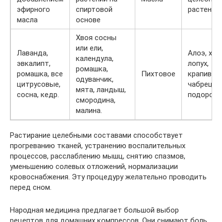
эфирного
спиртовой
растений
масла
основе
Хвоя сосны
или ели,
Лаванда,
Алоэ, хре
календула,
эвкалипт,
лопух,
ромашка,
ромашка, все
Пихтовое
крапива,
одуванчик,
цитрусовые,
чабрец,
мята, ландыш,
сосна, кедр.
подорожн
смородина,
малина.
Растирание целебными составами способствует
прогреванию тканей, устранению воспалительных
процессов, расслаблению мышц, снятию спазмов,
уменьшению солевых отложений, нормализации
кровоснабжения. Эту процедуру желательно проводить
перед сном.
Народная медицина предлагает большой выбор
рецептов для домашних компрессов. Они снимают боль,