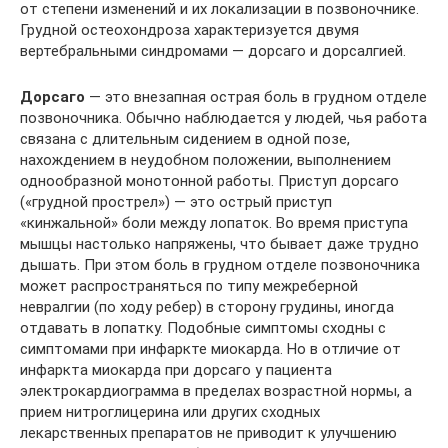
от степени изменений и их локализации в позвоночнике.
Грудной остеохондроза характеризуется двумя
вертебральными синдромами — дорсаго и дорсалгией.
Дорсаго
— это внезапная острая боль в грудном отделе
позвоночника. Обычно наблюдается у людей, чья работа
связана с длительным сидением в одной позе,
нахождением в неудобном положении, выполнением
однообразной монотонной работы. Приступ дорсаго
(«грудной прострел») — это острый приступ
«кинжальной» боли между лопаток. Во время приступа
мышцы настолько напряжены, что бывает даже трудно
дышать. При этом боль в грудном отделе позвоночника
может распространяться по типу межреберной
невралгии (по ходу ребер) в сторону грудины, иногда
отдавать в лопатку. Подобные симптомы сходны с
симптомами при инфаркте миокарда. Но в отличие от
инфаркта миокарда при дорсаго у пациента
электрокардиограмма в пределах возрастной нормы, а
прием нитроглицерина или других сходных
лекарственных препаратов не приводит к улучшению