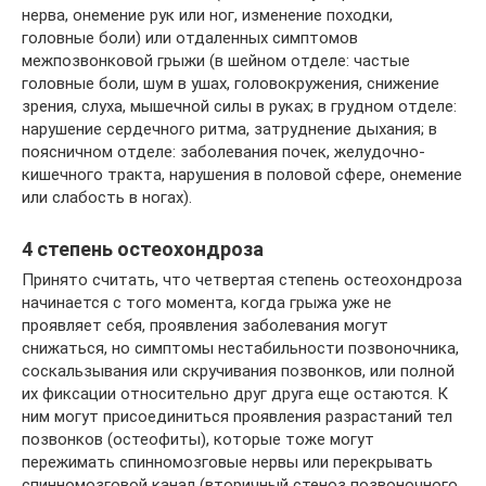
нерва, онемение рук или ног, изменение походки,
головные боли) или отдаленных симптомов
межпозвонковой грыжи (в шейном отделе: частые
головные боли, шум в ушах, головокружения, снижение
зрения, слуха, мышечной силы в руках; в грудном отделе:
нарушение сердечного ритма, затруднение дыхания; в
поясничном отделе: заболевания почек, желудочно-
кишечного тракта, нарушения в половой сфере, онемение
или слабость в ногах).
4 степень остеохондроза
Принято считать, что четвертая степень остеохондроза
начинается с того момента, когда грыжа уже не
проявляет себя, проявления заболевания могут
снижаться, но симптомы нестабильности позвоночника,
соскальзывания или скручивания позвонков, или полной
их фиксации относительно друг друга еще остаются. К
ним могут присоединиться проявления разрастаний тел
позвонков (остеофиты), которые тоже могут
пережимать спинномозговые нервы или перекрывать
спинномозговой канал (вторичный стеноз позвоночного