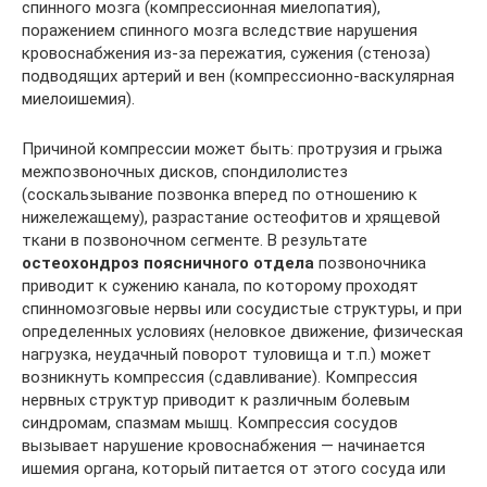
спинного мозга (компрессионная миелопатия),
поражением спинного мозга вследствие нарушения
кровоснабжения из-за пережатия, сужения (стеноза)
подводящих артерий и вен (компрессионно-васкулярная
миелоишемия).
Причиной компрессии может быть: протрузия и грыжа
межпозвоночных дисков, спондилолистез
(соскальзывание позвонка вперед по отношению к
нижележащему), разрастание остеофитов и хрящевой
ткани в позвоночном сегменте. В результате
остеохондроз поясничного отдела
позвоночника
приводит к сужению канала, по которому проходят
спинномозговые нервы или сосудистые структуры, и при
определенных условиях (неловкое движение, физическая
нагрузка, неудачный поворот туловища и т.п.) может
возникнуть компрессия (сдавливание). Компрессия
нервных структур приводит к различным болевым
синдромам, спазмам мышц. Компрессия сосудов
вызывает нарушение кровоснабжения — начинается
ишемия органа, который питается от этого сосуда или