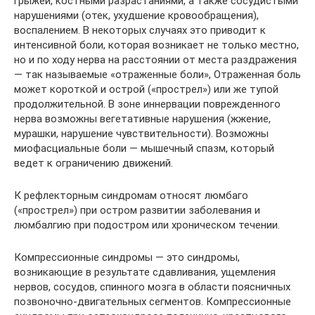
грыжей, костными разрастаниями, а также сосудистыми
нарушениями (отек, ухудшение кровообращения),
воспалением. В некоторых случаях это приводит к
интенсивной боли, которая возникает не только местно,
но и по ходу нерва на расстоянии от места раздражения
— так называемые «отраженные боли», Отраженная боль
может короткой и острой («прострел») или же тупой
продолжительной. В зоне иннервации поврежденного
нерва возможны вегетативные нарушения (жжение,
мурашки, нарушение чувствительности). Возможны
миофасциальные боли — мышечный спазм, который
ведет к ограничению движений.
К рефлекторным синдромам относят люмбаго
(«прострел») при остром развитии заболевания и
люмбалгию при подостром или хроническом течении.
Компрессионные синдромы — это синдромы,
возникающие в результате сдавливания, ущемления
нервов, сосудов, спинного мозга в области поясничных
позвоночно-двигательных сегментов. Компрессионные