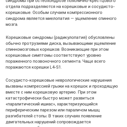
синдромы при остеохондрозе пояснично-крестцового
отдела подразделяются на корешковые и сосудисто-
корешковые. Особым случаем компрессионного
синдрома является миелопатия — ущемление спинного
мозга.
Корешковые синдромы (радикулопатия) обусловлены
обычно протрузиями диска, вызывающими ущемление
спинномозговых корешков. Возникающие при этом
корешковые симптомы соответствуют уровню
пораженного позвоночного сегмента. Чаще всего
поражаются корешки L4-S1.
Сосудисто-корешковые неврологические нарушения
вызваны компрессией грыжи на корешок и проходящую
вместе с ним корешковую артерию. При этом
катастрофически быс­тро может развиться
«паралитический ишиас», характеризующийся
периферическим парезом или параличом мышц
разгибателей стопы. В таких случаях появление
двигательных нарушений сопровождается