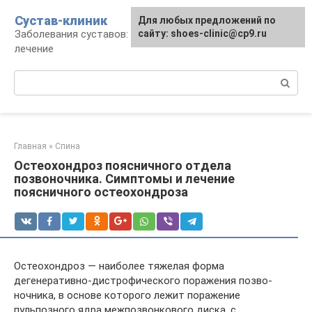
Перейти
Сустав-клиник
Для любых предложений по
к
Заболевания суставов: профилактика и
сайту: shoes-clinic@cp9.ru
контенту
лечение
Поиск:
Главная
»
Спина
Остеохондроз поясничного отдела
позвоночника. Симптомы и лечение
поясничного остеохондроза
Остеохондроз — наиболее тяжелая форма
дегенеративно-дистрофического поражения по­зво­
ночника, в основе которого лежит поражение
пульпозного ядра межпозвонкового диска, с