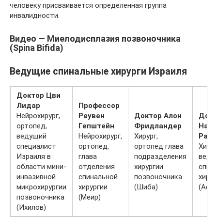
человеку присваивается определенная группа
инвалидности.
Видео — Миелодисплазия позвоночника
(Spina Bifida)
Ведущие спинальные хирурги Израиля
Доктор Цви
Лидар
Профессор
Нейрохирург,
Реувен
Доктор Алон
Докт
ортопед,
Гепштейн
Фридландер
Нах
ведущий
Нейрохирург,
Хирург,
Ран
специалист
ортопед,
ортопед глава
Хирур
Израиля в
глава
подразделения
веду
области мини-
отделения
хирургии
спин
инвазивной
спинальной
позвоночника
хирур
микрохирургии
хирургии
(Шиба)
(Ассу
позвоночника
(Меир)
(Ихилов)