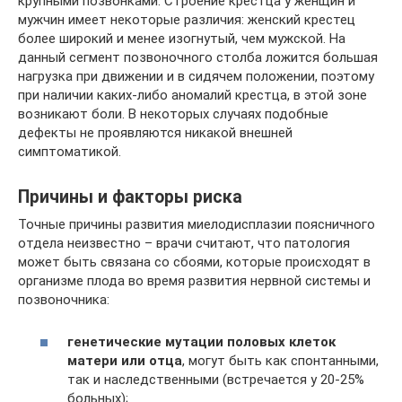
крупными позвонками. Строение крестца у женщин и
мужчин имеет некоторые различия: женский крестец
более широкий и менее изогнутый, чем мужской. На
данный сегмент позвоночного столба ложится большая
нагрузка при движении и в сидячем положении, поэтому
при наличии каких-либо аномалий крестца, в этой зоне
возникают боли. В некоторых случаях подобные
дефекты не проявляются никакой внешней
симптоматикой.
Причины и факторы риска
Точные причины развития миелодисплазии поясничного
отдела неизвестно – врачи считают, что патология
может быть связана со сбоями, которые происходят в
организме плода во время развития нервной системы и
позвоночника:
генетические мутации половых клеток
матери или отца
, могут быть как спонтанными,
так и наследственными (встречается у 20-25%
больных);