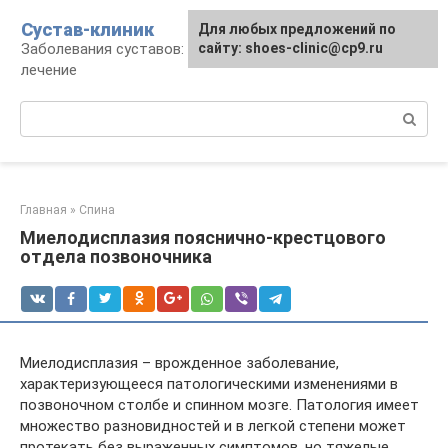
Перейти
Сустав-клиник
Для любых предложений по
к
Заболевания суставов: профилактика и
сайту: shoes-clinic@cp9.ru
контенту
лечение
Поиск:
Главная
»
Спина
Миелодисплазия пояснично-крестцового
отдела позвоночника
Миелодисплазия – врожденное заболевание,
характеризующееся патологическими изменениями в
позвоночном столбе и спинном мозге. Патология имеет
множество разновидностей и в легкой степени может
протекать без выраженных симптомов, но тяжелые