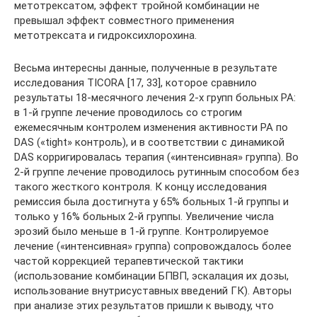
метотрексатом, эффект тройной комбинации не
превышал эффект совместного применения
метотрексата и гидроксихлорохина.
Весьма интересны данные, полученные в результате
исследования TICORA [17, 33], которое сравнило
результаты 18-месячного лечения 2-х групп больных РА:
в 1-й группе лечение проводилось со строгим
ежемесячным контролем изменения активности РА по
DAS («tight» контроль), и в соответствии с динамикой
DAS корригировалась терапия («интенсивная» группа). Во
2-й группе лечение проводилось рутинным способом без
такого жесткого контроля. К концу исследования
ремиссия была достигнута у 65% больных 1-й группы и
только у 16% больных 2-й группы. Увеличение числа
эрозий было меньше в 1-й группе. Контролируемое
лечение («интенсивная» группа) сопровождалось более
частой коррекцией терапевтической тактики
(использование комбинации БПВП, эскалация их дозы,
использование внутрисуставных введений ГК). Авторы
при анализе этих результатов пришли к выводу, что