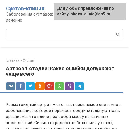
Перейти
Сустав-клиник
Для любых предложений по
к
Заболевания суставов: профилактика и
сайту: shoes-clinic@cp9.ru
контенту
лечение
Поиск:
Главная
»
Сустав
Артроз 1 стадии: какие ошибки допускают
чаще всего
Ревматоидный артрит – это так называемое системное
заболевание, которое поражает соединительную ткань
организма, что влечет за собой массу негативных
последствий. Сильно страдают небольшие суставы,
которые разрушаются, меняют свои размеры и форму.