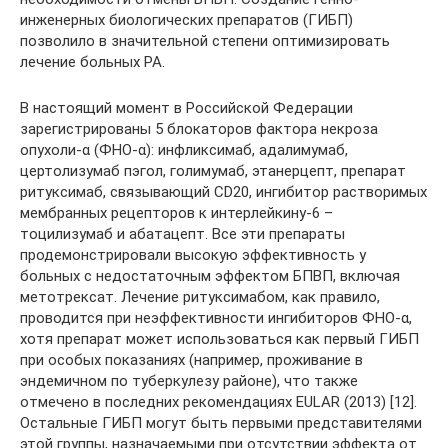
инженерных биологических препаратов (ГИБП)
позволило в значительной степени оптимизировать
лечение больных РА.
В настоящий момент в Российской Федерации
зарегистрированы 5 блокаторов фактора некроза
опухоли-α (ФНО-α): инфликсимаб, адалимумаб,
цертолизумаб пэгол, голимумаб, этанерцепт, препарат
ритуксимаб, связывающий CD20, ингибитор растворимых
мембранных рецепторов к интерлейкину-6 –
тоцилизумаб и абатацепт. Все эти препараты
продемонстрировали высокую эффективность у
больных с недостаточным эффектом БПВП, включая
метотрексат. Лечение ритуксимабом, как правило,
проводится при неэффективности ингибиторов ФНО-α,
хотя препарат может использоваться как первый ГИБП
при особых показаниях (например, проживание в
эндемичном по туберкулезу районе), что также
отмечено в последних рекомендациях EULAR (2013) [12].
Остальные ГИБП могут быть первыми представителями
этой группы, назначаемыми при отсутствии эффекта от