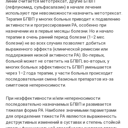
линии считается метотрексат, другие БПВП
(лефлуномид, сульфасалазин) в начале лечения
используют при невозможности назначить метотрексат.
Терапия БПВП у многих больных приводит к подавлению
активности и прогрессирования РА, особенно при
назначении их в первые месяцы болезни. Но и начало
терапии в очень ранний период болезни (1–2 мес.
болезни) не во всех случаях позволяет добиться
выраженного эффекта (клинической ремиссии или
поддержания низкой активности РА). Во-первых,
больной может не ответить на БПВП; во-вторых, у
многих больных эффективность БПВП уменьшается
через 1–2 года терапии, у части больных происходит
последовательная смена базисных препаратов из-за
симптомов непереносимости.
При неэффективности и/или непереносимости
последовательно назначаемых БПВП и развивается
тяжелая форма РА. Наиболее значимыми параметрами
для определения тяжести РА являются выраженность
деструктивных изменений в суставах и степень стойкой