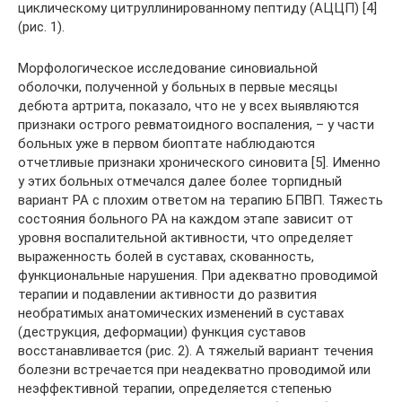
циклическому цитруллинированному пептиду (АЦЦП) [4]
(рис. 1).
Морфологическое исследование синовиальной
оболочки, полученной у больных в первые месяцы
дебюта артрита, показало, что не у всех выявляются
признаки острого ревматоидного воспаления, – у части
больных уже в первом биоптате наблюдаются
отчетливые признаки хронического синовита [5]. Именно
у этих больных отмечался далее более торпидный
вариант РА с плохим ответом на терапию БПВП. Тяжесть
состояния больного РА на каждом этапе зависит от
уровня воспалительной активности, что определяет
выраженность болей в суставах, скованность,
функциональные нарушения. При адекватно проводимой
терапии и подавлении активности до развития
необратимых анатомических изменений в суставах
(деструкция, деформации) функция суставов
восстанавливается (рис. 2). А тяжелый вариант течения
болезни встречается при неадекватно проводимой или
неэффективной терапии, определяется степенью