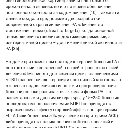
рентгенологическая картина) зависит не только от
сроков начала лечения, но и от степени обеспечения
постоянного контроля за ходом лечения [10]. Также эти
данные создали предпосылки для разработки
современной стратегии лечения РА «Лечение до
достижения цели» («Treat to target»), когда основной
целью лечения становится достижение ремиссии, а
альтернативной целью – достижение низкой активности
РА [35].
Но даже при грамотном подходе к терапии больных РА в
соответствии с внедренной в нашей стране стратегией
лечения «Лечение до достижения цели» классическими
БПВП (раннее начало терапии и постоянный контроль за
степенью подавления активности и прогрессирования
болезни) все же развивается тяжелая форма РА. По
нашим данным и данным литературы, у 15–25% больных
последовательно назначаемые БПВП не приводят к
выраженному эффекту (хороший эффект по критериям
EULAR или более чем 50% улучшение по критериям ACR)
либо приводят к возникновению побочных реакций и
необходимости отмены БПВП. Создание генно-