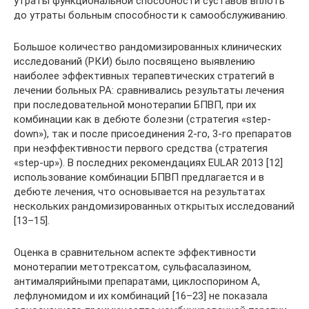
утраты функциональной способности суставов вплоть
до утраты больным способности к самообслуживанию.
Большое количество рандомизированных клинических
исследований (РКИ) было посвящено выявлению
наиболее эффективных терапевтических стратегий в
лечении больных РА: сравнивались результаты лечения
при последовательной монотерапии БПВП, при их
комбинации как в дебюте болезни (стратегия «step-
down»), так и после присоединения 2-го, 3-го препаратов
при неэффективности первого средства (стратегия
«step-up»). В последних рекомендациях EULAR 2013 [12]
использование комбинации БПВП предлагается и в
дебюте лечения, что основывается на результатах
нескольких рандомизированных открытых исследований
[13–15].
Оценка в сравнительном аспекте эффективности
монотерапии метотрексатом, сульфасалазином,
антималярийными препаратами, циклоспорином А,
лефлуномидом и их комбинаций [16–23] не показала