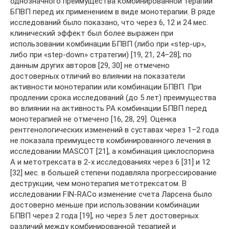
однозначного преимущества комбинированной терапии
БПВП перед их применением в виде монотерапии. В ряде
исследований было показано, что через 6, 12 и 24 мес.
клинический эффект был более выражен при
использовании комбинации БПВП (либо при «step-up»,
либо при «step-down» стратегии) [19, 21, 24–28]; по
данным других авторов [29, 30] не отмечено
достоверных отличий во влиянии на показатели
активности монотерапии или комбинации БПВП. При
продлении срока исследований (до 5 лет) преимущества
во влиянии на активность РА комбинации БПВП перед
монотерапией не отмечено [16, 28, 29]. Оценка
рентгенологических изменений в суставах через 1–2 года
не показала преимуществ комбинированного лечения в
исследовании MASCOT [21], а комбинация циклоспорина
А и мето­трексата в 2-х исследованиях через 6 [31] и 12
[32] мес. в большей степени подавляла прогрессирование
деструкции, чем монотерапия метотрексатом. В
исследовании FIN-RACo изменение счета Ларсена было
достоверно меньше при использовании комбинации
БПВП через 2 года [19], но через 5 лет достоверных
различий между комбинированной терапией и