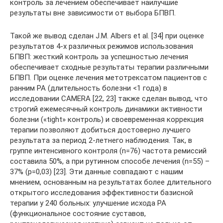
контроль за лечением обеспечивает наилучшие
результаты вне зависимости от выбора БПВП.
Такой же вывод сделан J.M. Albers et al. [34] при оценке
результатов 4-х различных режимов использования
БПВП: жесткий контроль за успешностью лечения
обеспечивает сходные результаты терапии различными
БПВП. При оценке лечения метотрексатом пациентов с
ранним РА (длительность болезни <1 года) в
исследовании CAMERA [22, 23] также сделан вывод, что
строгий ежемесячный контроль динамики активности
болезни («tight» контроль) и своевременная коррекция
терапии позволяют добиться достоверно лучшего
результата за период 2-летнего наблюдения. Так, в
группе интенсивного контроля (n=76) частота ремиссий
составила 50%, а при рутинном способе лечения (n=55) –
37% (p=0,03) [23]. Эти данные совпадают с нашим
мнением, основанным на результатах более длительного
открытого исследования эффективности базисной
терапии у 240 больных: улучшение исхода РА
(функциональное состояние суставов,