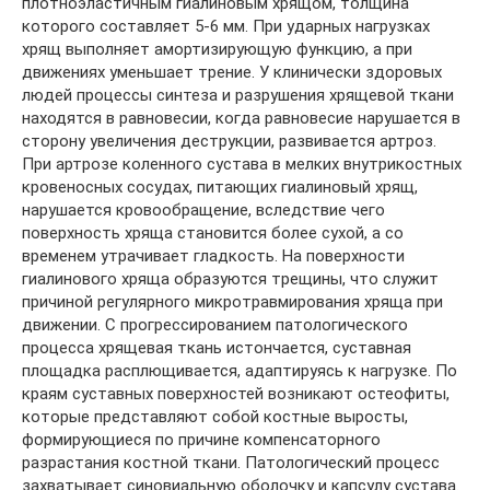
плотноэластичным гиалиновым хрящом, толщина
которого составляет 5-6 мм. При ударных нагрузках
хрящ выполняет амортизирующую функцию, а при
движениях уменьшает трение. У клинически здоровых
людей процессы синтеза и разрушения хрящевой ткани
находятся в равновесии, когда равновесие нарушается в
сторону увеличения деструкции, развивается артроз.
При артрозе коленного сустава в мелких внутрикостных
кровеносных сосудах, питающих гиалиновый хрящ,
нарушается кровообращение, вследствие чего
поверхность хряща становится более сухой, а со
временем утрачивает гладкость. На поверхности
гиалинового хряща образуются трещины, что служит
причиной регулярного микротравмирования хряща при
движении. С прогрессированием патологического
процесса хрящевая ткань истончается, суставная
площадка расплющивается, адаптируясь к нагрузке. По
краям суставных поверхностей возникают остеофиты,
которые представляют собой костные выросты,
формирующиеся по причине компенсаторного
разрастания костной ткани. Патологический процесс
захватывает синовиальную оболочку и капсулу сустава.