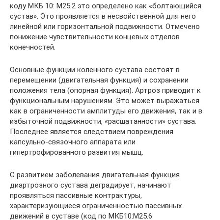
коду МКБ 10: М25.2 это определено как «болтающийся
сустав». Это проявляется в несвойственной для него
линейной или горизонтальной подвижности. Отмечено
понижение чувствительности концевых отделов
конечностей.
Основные функции коленного сустава состоят в
перемещении (двигательная функция) и сохранении
положения тела (опорная функция). Артроз приводит к
функциональным нарушениям. Это может выражаться
как в ограниченности амплитуды его движения, так и в
избыточной подвижности, «расшатанности» сустава.
Последнее является следствием повреждения
капсульно-связочного аппарата или
гипертрофированного развития мышц.
С развитием заболевания двигательная функция
диартрозного сустава деградирует, начинают
проявляться пассивные контрактуры,
характеризующиеся ограниченностью пассивных
движений в суставе (код по МКБ10:M25.6