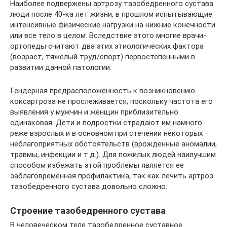
Наиболее подвержены артрозу тазобедренного сустава
люди после 40-ка лет жизни, в прошлом испытывающие
интенсивные физические нагрузки на нижние конечности
или все тело в целом. Вследствие этого многие врачи-
ортопеды считают два этих этиологических фактора
(возраст, тяжелый труд/спорт) первостепенными в
развитии данной патологии.
Гендерная предрасположенность к возникновению
коксартроза не прослеживается, поскольку частота его
выявления у мужчин и женщин приблизительно
одинаковая. Дети и подростки страдают им намного
реже взрослых и в основном при стечении некоторых
неблагоприятных обстоятельств (врожденные аномалии,
травмы, инфекции и т.д.). Для пожилых людей наилучшим
способом избежать этой проблемы является ее
заблаговременная профилактика, так как лечить артроз
тазобедренного сустава довольно сложно.
Строение тазобедренного сустава
В человеческом теле тазобедренное суставное