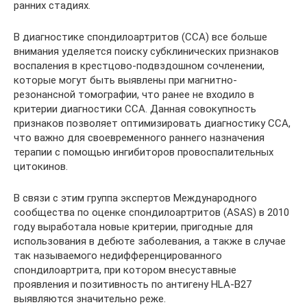
ранних стадиях.
В диагностике спондилоартритов (ССА) все больше
внимания уделяется поиску субклинических признаков
воспаления в крестцово-подвздошном сочленении,
которые могут быть выявлены при магнитно-
резонансной томографии, что ранее не входило в
критерии диагностики ССА. Данная совокупность
признаков позволяет оптимизировать диагностику ССА,
что важно для своевременного раннего назначения
терапии с помощью ингибиторов провоспалительных
цитокинов.
В связи с этим группа экспертов Международного
сообщества по оценке спондилоартритов (ASAS) в 2010
году выработала новые критерии, пригодные для
использования в дебюте заболевания, а также в случае
так называемого недифференцированного
спондилоартрита, при котором внесуставные
проявления и позитивность по антигену HLA-B27
выявляются значительно реже.