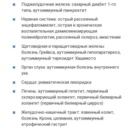
Поджелудочная железа: сахарный диабет 1-го
типа, аутоиммунный панкреатит
Нервная система: острый рассеянный
энцефаломиелит, острая и хроническая
воспалительная демиелинизирующая
полинейропатия, рассеянный склероз, миастении
Щитовидная и паращитовидные железы:
болезнь Грейвса, аутоиммунный гипопаратиреоз,
аутоиммунный тиреоидит Хашимото
Орган слуха: аутоиммунная болезнь внутреннего
уха
Сердце: ревматическая лихорадка
Печень: аутоиммунный гепатит, первичный
склерозирующий холангит, первичный билиарный
холангит (первичный билиарный цирроз)
Желудочно-кишечный тракт: язвенный колит,
болезнь Крона, целиакия, аутоиммунный
атрофический гастрит