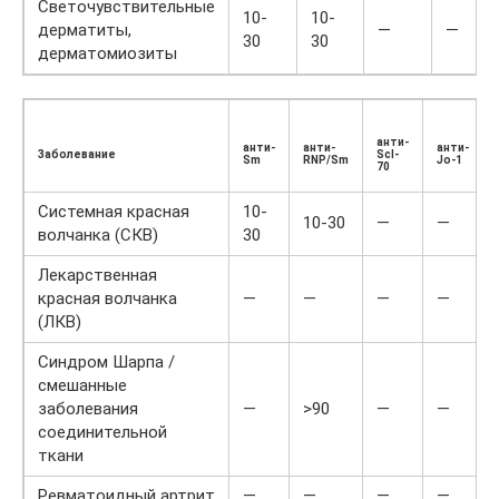
Светочувствительные
10-
10-
дерматиты,
—
—
30
30
дерматомиозиты
анти-
анти-
анти-
анти-
Заболевание
Scl-
Sm
RNP/Sm
Jo-1
70
Системная красная
10-
10-30
—
—
волчанка (СКВ)
30
Лекарственная
красная волчанка
—
—
—
—
(ЛКВ)
Синдром Шарпа /
смешанные
заболевания
—
>90
—
—
соединительной
ткани
Ревматоидный артрит
—
—
—
—