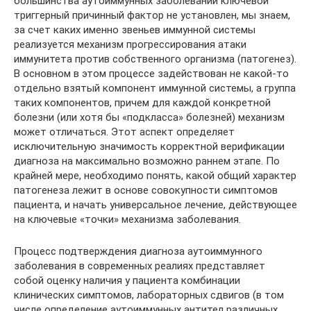
большинства аутоиммунных заболеваний ключевой
триггерный причинный фактор не установлен, мы знаем,
за счет каких именно звеньев иммунной системы
реализуется механизм прогрессирования атаки
иммунитета против собственного организма (патогенез).
В основном в этом процессе задействован не какой-то
отдельно взятый компонент иммунной системы, а группа
таких компонентов, причем для каждой конкретной
болезни (или хотя бы «подкласса» болезней) механизм
может отличаться. Этот аспект определяет
исключительную значимость корректной верификации
диагноза на максимально возможно раннем этапе. По
крайней мере, необходимо понять, какой общий характер
патогенеза лежит в основе совокупности симптомов
пациента, и начать универсальное лечение, действующее
на ключевые «точки» механизма заболевания.
Процесс подтверждения диагноза аутоиммунного
заболевания в современных реалиях представляет
собой оценку наличия у пациента комбинации
клинических симптомов, лабораторных сдвигов (в том
числе определение аутоиммунных антител различных