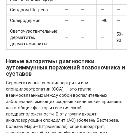
Синдром Шегрена
—
—
—
—
Склеродермия
—
—
>90
—
Светочувствительные
50-
дерматиты,
—
—
—
90
дерматомиозиты
Новые алгоритмы диагностики
аутоиммунных поражений позвоночника и
суставов
Серонегативные спондилоартриты или
спондилоартропатии (ССА) — это группа
взаимосвязанных между собой воспалительных
заболеваний, имеющих сходные клинические признаки,
как и общие факторы генетической
предрасположенности. В эту группу входят
анкилозирующий спондилит (АС) (болезнь Бехтерева,
болезнь Мари—Штрюмпелля), спондилоартрит,
ассоциированный с неспецифическим язвенным