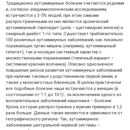
Традиционно аутоиммунные болезни считаются редкими
и, согласно эпидемиологическим исследованиям,
встречаются у 3-5% людей, при этом самыми
распространенными из них являются хронический
аутоиммунный тиреоидит (цель – щитовидная железа) и
сахарный диабет 1-го типа. Существует приблизительно
100 различных аутоиммунных заболеваний, как локально
поражающих орган-мишень (например, аутоиммунный
гепатит), так и носящих системный характер с
множественными поражениями (типичный вариант –
системная красная волчанка). Описано однозначное
повышение рисков развития аутоиммунных заболеваний
при наличии таковых у родственников первой линии, а
также у монозиготных близнецов. В целом практически
все подобные болезни чаще встречаются у женщин (в
соотношении от 1:1 до 10:1) , за исключением одного из
воспалительных заболеваний кишечника – болезни
Крона, которая распространена у мужчин примерно в 1,2
раза больше. Данные также меняются в зависимости от
географического региона. Так, аутоиммунное
заболевание центральной нервной системы –