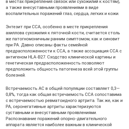
в местах прикрепления связок или сухожилий к костям),
а также внесуставными проявлениями в виде
воспалительных поражений глаз, сердца, легких и кожи.
Энтезит при ССА, особенно в месте прикрепления
ахиллова сухожилия к пяточной кости, считается столь
же патогномоничным ранним симптомом, как и синовит
при РА. Давно описаны факты семейной
предрасположенности к ССА, а также ассоциация ССА с
антигеном HLA-B27. Сходство клинической картины и
генетическая предрасположенность позволяют
предположить общность патогенеза всей этой группы
болезней.
Встречаемость АС в общей популяции составляет 0,3—
0,8%, тогда как общая встречаемость ССА сопоставима
с встречаемостью ревматоидного артрита. Так же, как и
РА, серонегативные артриты характеризуются
суставными и внесуставными проявлениями.
Распознавание поражений опорно-двигательного
аппарата является наиболее важным в клинической