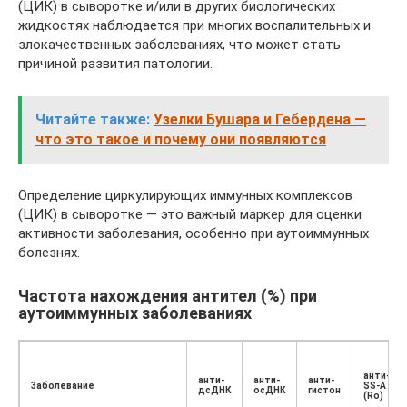
(ЦИК) в сыворотке и/или в других биологических
жидкостях наблюдается при многих воспалительных и
злокачественных заболеваниях, что может стать
причиной развития патологии.
Читайте также:
Узелки Бушара и Гебердена —
что это такое и почему они появляются
Определение циркулирующих иммунных комплексов
(ЦИК) в сыворотке — это важный маркер для оценки
активности заболевания, особенно при аутоиммунных
болезнях.
Частота нахождения антител (%) при
аутоиммунных заболеваниях
анти-
анти-
анти-
анти-
Заболевание
SS-A
дсДНК
осДНК
гистон
(Ro)