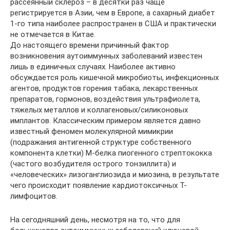
рассеянный склероз – в десятки раз чаще
регистрируется в Азии, чем в Европе, а сахарный диабет
1-го типа наиболее распространен в США и практически
не отмечается в Китае.
До настоящего времени причинный фактор
возникновения аутоиммунных заболеваний известен
лишь в единичных случаях. Наиболее активно
обсуждается роль кишечной микробиоты, инфекционных
агентов, продуктов горения табака, лекарственных
препаратов, гормонов, воздействия ультрафиолета,
тяжелых металлов и коллагеновых/силиконовых
имплантов. Классическим примером является давно
известный феномен молекулярной мимикрии
(подражания антигенной структуре собственного
компонента клетки) М-белка пиогенного стрептококка
(частого возбудителя острого тонзиллита) и
«человеческих» лизоганглиозида и миозина, в результате
чего происходит появление кардиотоксичных Т-
лимфоцитов.
На сегодняшний день, несмотря на то, что для