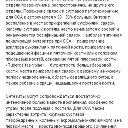
отдела позвоночника, распространяясь на другие его
отделы. Поражение связок и суставов патогномонично
для ССА и встречается у 30—50% больных. Энтезит —
воспаление в местах прикрепления сухожилий, связок,
капсулы сустава к костям, часто начинается с эрозий и
заканчивается оссификацией связок. Наиболее типичная
локализация энтезитов при ССА — прикрепление
ахиллова сухожилия к пяточной кости, прикрепление
подошвенной фасции к пяточной кости или к голов­кам
плюсневых костей, основание пятой плюсневой кости.
«Тuberositas tibiae» — бугристость большеберцовой
кости, места прикрепления связок к верхнему и нижнему
полюсу надколенника, область седалищного бугра, а
также реберные хрящи, надмыщелки локтевой кости.
Энтезиты могут сопровождаться достаточно
интенсивной болью в месте воспаления, особенно по
утрам, после подъема с постели. Для ССА также
характерны артриты крупных суставов —
тазобедренных, коленных, акромиально-ключичного и на
первом месте — крестцово-подвздошного сочленения.