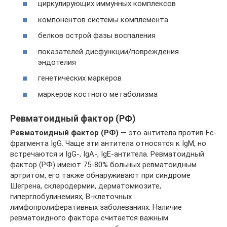
циркулирующих иммунных комплексов
компонентов системы комплемента
белков острой фазы воспаления
показателей дисфункции/повреждения
эндотелия
генетических маркеров
маркеров костного метаболизма
Ревматоидный фактор (РФ)
Ревматоидный фактор (РФ)
— это антитела против Fc-
фрагмента IgG. Чаще эти антитела относятся к IgM, но
встречаются и IgG-, IgA-, IgE-антитела. Ревматоидный
фактор (РФ) имеют 75-80% больных ревматоидным
артритом, его также обнаруживают при синдроме
Шегрена, склеродермии, дерматомиозите,
гиперглобулинемиях, В-клеточных
лимфопролиферативных заболеваниях. Наличие
ревматоидного фактора считается важным