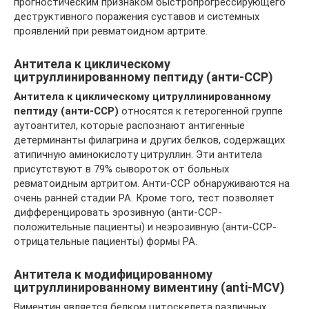
прогностическим признаком быстропрогрессирующего
деструктивного поражения суставов и системных
проявлений при ревматоидном артрите.
Антитела к циклическому
цитруллинированному пептиду (анти-ССР)
Антитела к циклическому цитруллинированному
пептиду (анти-ССР)
относятся к гетерогенной группе
аутоантител, которые распознают антигенные
детерминанты филагрина и других белков, содержащих
атипичную аминокислоту цитруллин. Эти антитела
присутствуют в 79% сывороток от больных
ревматоидным артритом. Анти-ССР обнаруживаются на
очень ранней стадии РА. Кроме того, тест позволяет
дифференцировать эрозивную (анти-ССР-
положительные пациенты) и неэрозивную (анти-ССР-
отрицательные пациенты) формы РА.
Антитела к модифицированному
цитруллинированному виментину (anti-MCV)
Виментин является белком цитоскелета различных