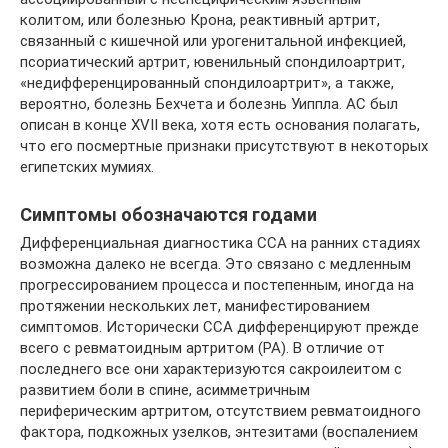
колитом, или болезнью Крона, реактивный артрит,
связанный с кишечной или урогенитальной инфекцией,
псориатический артрит, ювенильный спондилоартрит,
«недифференцированный спондилоартрит», а также,
вероятно, болезнь Бехчета и болезнь Уиппла. АС был
описан в конце XVII века, хотя есть основания полагать,
что его посмертные признаки присутствуют в некоторых
египетских мумиях.
Симптомы обозначаются годами
Дифференциальная диагностика ССА на ранних стадиях
возможна далеко не всегда. Это связано с медленным
прогрессированием процесса и постепенным, иногда на
протяжении нескольких лет, манифестированием
симптомов. Исторически ССА дифференцируют прежде
всего с ревматоидным артритом (РА). В отличие от
последнего все они характеризуются сакроилеитом с
развитием боли в спине, асимметричным
периферическим артритом, отсутствием ревматоидного
фактора, подкожных узелков, энтезитами (воспалением