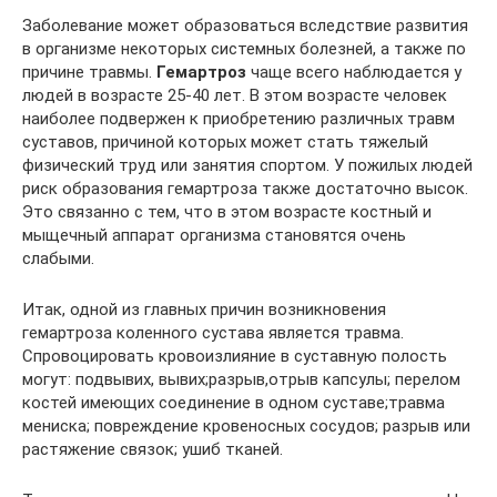
Заболевание может образоваться вследствие развития
в организме некоторых системных болезней, а также по
причине травмы.
Гемартроз
чаще всего наблюдается у
людей в возрасте 25-40 лет. В этом возрасте человек
наиболее подвержен к приобретению различных травм
суставов, причиной которых может стать тяжелый
физический труд или занятия спортом. У пожилых людей
риск образования гемартроза также достаточно высок.
Это связанно с тем, что в этом возрасте костный и
мыщечный аппарат организма становятся очень
слабыми.
Итак, одной из главных причин возникновения
гемартроза коленного сустава является травма.
Спровоцировать кровоизлияние в суставную полость
могут: подвывих, вывих;разрыв,отрыв капсулы; перелом
костей имеющих соединение в одном суставе;травма
мениска; повреждение кровеносных сосудов; разрыв или
растяжение связок; ушиб тканей.