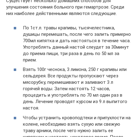
Существует несколько домашних способов для
улучшения состояния больного при гемартрозе. Среди
них наиболее действенными являются следующие.
По 1ст.л. травы крапивы, тысячелестника,
душицы перемешать, после чего залить примерно
700мл кипятка и дать настояться в течение часа.
Употреблять данный настой слеудет за 30минут
до приема пищи, три раза в день по 50 мл за
прием.
Взять 100г чеснока, 3 лимона, 250 г крапивы или
сельдерея. Все продукты пропускают через
мясорубку, перемешивают и заливают 3 л
горячей воды. Затем настоять 12 часов,
процедить и употреблять по 70 мл один раз в
день. Лечение проводят курсом из 9 л выпитого
настоя.
Чтобы устранить кровоподтеки и припухлости на
колене, необходимо взять сухую или свежую
траву арники, после чего нужно залить ее
кипятком и настоять некоторое время. После