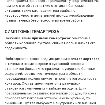
Такие травмы чаще всего происходят у спортсменов. Не
намного в этой статистике отстали и бытовые
ситуации, такие как падения или ушибы по
неосторожности или в зимний период, несоблюдение
правил техники безопасности во время работы.
СИМПТОМЫ ГЕМАРТРОЗА
Наиболее явняе
признаки гемертроза
: гематома в
области коленного сустава, сильная боль и низкая его
подвижность.
Наблюдаются также следующие симптомы
гемартроза
:
с течением времени крови в суставной полости
становится больше что приводит к усилению болевых
ощущений,повышению температуры в области
повреждения, колено опухает и появляется округлость
контуров. Сустав увеличивается в размерах и
становится смягченным и зыбким на ощупь. Если
поврежденными оказываются мелкие сосуды, то кожа
приобретает багровый оттенок, а если крупные, то
синюшный. Сустав выбухает с внутренней или внешней