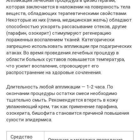
Аппликация лечебная процедура в физиотерапии,
которая заключается в наложении на поверхность тела
веществ, обладающих терапевтическими свойствами.
Некоторые их них (глина, медицинская желчь) обладают
способностью ускорять рассасывание отеков, другие
(парафин, озокерит) стимулируют регенерацию
пораженных воспалением тканей. Категорически
запрещено использовать аппликации при подагрических
атаках. Во время проведения лечебных процедур в
области больных суставов повышается температура,
что усилит воспаление, спровоцирует его
распространение на здоровые сочленения.
Длительность любой аппликации — 1-2 часа. По
окончании процедуры остатки смеси необходимо
тщательно смыть. Рекомендуется втереть в кожу
увлажняющий крем, так как применение парафина,
озокерита, бишофита становится причиной повышения
сухости эпидермиса.
Средство