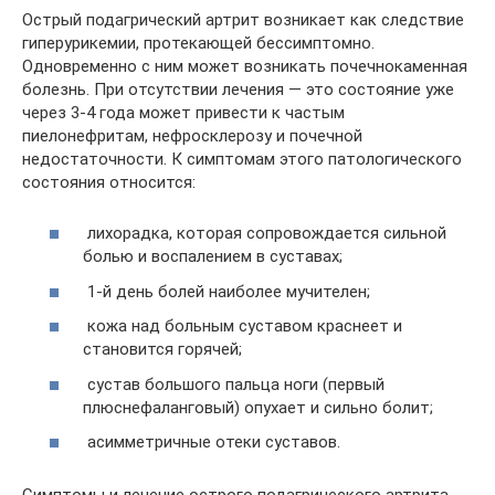
Острый подагрический артрит возникает как следствие
гиперурикемии, протекающей бессимптомно.
Одновременно с ним может возникать почечнокаменная
болезнь. При отсутствии лечения — это состояние уже
через 3-4 года может привести к частым
пиелонефритам, нефросклерозу и почечной
недостаточности. К симптомам этого патологического
состояния относится:
лихорадка, которая сопровождается сильной
болью и воспалением в суставах;
1-й день болей наиболее мучителен;
кожа над больным суставом краснеет и
становится горячей;
сустав большого пальца ноги (первый
плюснефаланговый) опухает и сильно болит;
асимметричные отеки суставов.