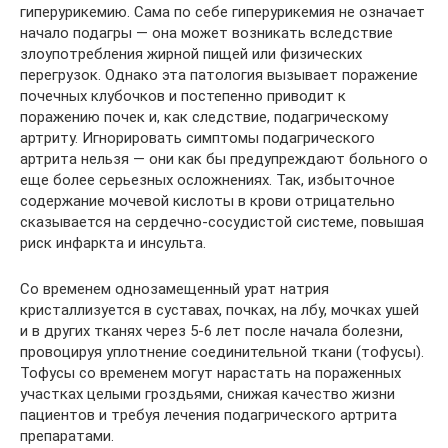
гиперурикемию. Сама по себе гиперурикемия не означает
начало подагры — она может возникать вследствие
злоупотребления жирной пищей или физических
перегрузок. Однако эта патология вызывает поражение
почечных клубочков и постепенно приводит к
поражению почек и, как следствие, подагрическому
артриту. Игнорировать симптомы подагрического
артрита нельзя — они как бы предупреждают больного о
еще более серьезных осложнениях. Так, избыточное
содержание мочевой кислоты в крови отрицательно
сказывается на сердечно-сосудистой системе, повышая
риск инфаркта и инсульта.
Со временем однозамещенный урат натрия
кристаллизуется в суставах, почках, на лбу, мочках ушей
и в других тканях через 5-6 лет после начала болезни,
провоцируя уплотнение соединительной ткани (тофусы).
Тофусы со временем могут нарастать на пораженных
участках целыми гроздьями, снижая качество жизни
пациентов и требуя лечения подагрического артрита
препаратами.