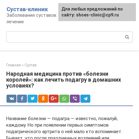
Перейти
Сустав-клиник
Для любых предложений по
к
Заболевания суставов: профилактика и
сайту: shoes-clinic@cp9.ru
контенту
лечение
Поиск:
Главная
»
Сустав
Народная медицина против «болезни
королей»: как лечить подагру в домашних
условиях?
Название болезни — подагра — известно, пожалуй,
каждому. Но при появлении первых симптомов
подагрического артрита о ней мало кто вспоминает.
Бывает, что после праздничных возлияний или