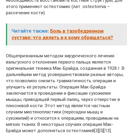
необходимость восстановить костные структуры, для
этого применяют остеотомию (лат. osteotomia –
рассечение кости).
Читайте также:
Боль в тазобедренном
суставе: что делать и к кому обращаться?
Общепризнанным методом хирургического лечения
вальгусного отклонения первого пальца является
оригинальная техника Мак-Брайда, созданная в 1928 г. В
дальнейшем метод усовершенствовали разные авторы,
что позволило снизить травматичность операции и
улучшить её результаты. Операция Мак-Брайда
заключается в проведении и фиксации сухожилия
мышцы, приводящей первый палец, через отверстие в
плюсневой кости. Этот метод является частным
случаем миотенопластики (пересадки мышц и
сухожилий) и относится к операциям, проводимым на
мягких тканях. В некоторых случаях операция Мак-
Брайда может дополняться остеотомией[3][5][13].