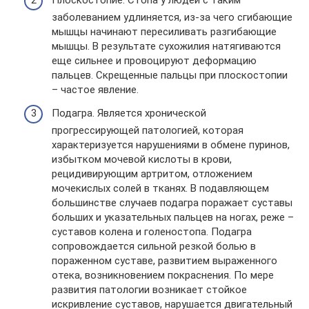
Плоскостопие. Стопа у людей с таким
заболеванием удлиняется, из-за чего сгибающие
мышцы начинают пересиливать разгибающие
мышцы. В результате сухожилия натягиваются
еще сильнее и провоцируют деформацию
пальцев. Скрещенные пальцы при плоскостопии
– частое явление.
Подагра. Является хронической
прогрессирующей патологией, которая
характеризуется нарушениями в обмене пуринов,
избытком мочевой кислоты в крови,
рецидивирующим артритом, отложением
мочекислых солей в тканях. В подавляющем
большинстве случаев подагра поражает суставы
больших и указательных пальцев на ногах, реже –
суставов колена и голеностопа. Подагра
сопровождается сильной резкой болью в
пораженном суставе, развитием выраженного
отека, возникновением покраснения. По мере
развития патологии возникает стойкое
искривление суставов, нарушается двигательный