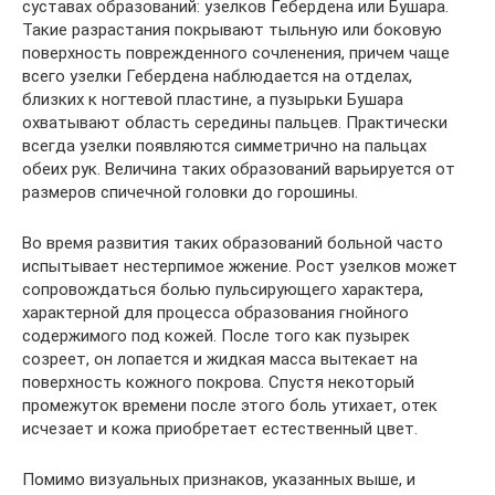
суставах образований: узелков Гебердена или Бушара.
Такие разрастания покрывают тыльную или боковую
поверхность поврежденного сочленения, причем чаще
всего узелки Гебердена наблюдается на отделах,
близких к ногтевой пластине, а пузырьки Бушара
охватывают область середины пальцев. Практически
всегда узелки появляются симметрично на пальцах
обеих рук. Величина таких образований варьируется от
размеров спичечной головки до горошины.
Во время развития таких образований больной часто
испытывает нестерпимое жжение. Рост узелков может
сопровождаться болью пульсирующего характера,
характерной для процесса образования гнойного
содержимого под кожей. После того как пузырек
созреет, он лопается и жидкая масса вытекает на
поверхность кожного покрова. Спустя некоторый
промежуток времени после этого боль утихает, отек
исчезает и кожа приобретает естественный цвет.
Помимо визуальных признаков, указанных выше, и