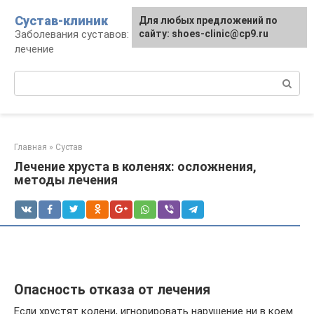
Перейти
Сустав-клиник
Для любых предложений по
к
Заболевания суставов: профилактика и
сайту: shoes-clinic@cp9.ru
контенту
лечение
Поиск:
Главная
»
Сустав
Лечение хруста в коленях: осложнения,
методы лечения
Опасность отказа от лечения
Если хрустят колени, игнорировать нарушение ни в коем