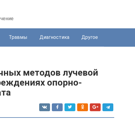
ечение
Травмы
Диагностика
Другое
чных методов лучевой
реждениях опорно-
ата