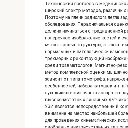
Технический прогресс в медицинской визуализации предложил травматологам широкий спектр методов, различных как по своей природе, так и по информативности. Поэтому на плечи радиолога легла задача выбора оптимального алгоритма обследования. Первоначальная оценка поражений мышечно-скелетной системы должна начинаться с традиционной рентгенографии. МСКТ позволяет получить поперечное изображение костей и суставов, дифференцировать костные и мягкотканные структуры, а также выявлять незначительные различия в плотности нормальных и патологически измененных тканей. Возможность мультипланарных и трехмерных реконтрукций изображений нашла широкое практическое применение среди травматологов. Магнитно-резонансная томография — пожалуй, единственный метод комплексной оценки мышечно-скелетной системы. Методика МРТ во многом зависит от типа томографа, напряженности его магнитного поля, конструктивных особенностей, набора катушек и т. п. Ультразвуковая диагностика повреждений сухожильно-связочного аппарата получила широкое развитие с применением высокочастотных линейных датчиков более 7,5-17,5 МГц. Важным преимуществом УЗИ является непосредственный контакт с пациентом, что позволяет акцентировать внимание на местах наибольшей болезненности. И, наконец, УЗИ — это метод выбора для проведения кинематических исследований с целью выявления и оценки свободных внутрисуставных тел, разрывов мышц, сухожилий и связок, дислокации сухожилий, и т.д. Среди радионуклидных методов наибольшее распространение получила сцинтиграфия костей скелета с использованием технеция-99m. Метод отличается высокой чувствительностью в диагностике остебластических процессов. Главным принципом комплексной диагностики повреждений опорно-двигательного аппарата является синдромальный подход. Несмотря на техническое различие методов лучевой диагностики, радиологи пользуются сходными семиотическими признаками повреждений костей, мышц, их сухожилий и связок. Повреждение костной ткани. Повреждения костей скелета включают комплекс различных патоморфологических изменений, связанных как с нарушением целостности губчатого и кортикального вещества кости, так и с травмой костного мозга и надкостницы. Исследования пациентов с острой травмой показывают, что более чем в 80% случаев выявляются поврежде-ния костей. Учитывая, что переломы составляют только 10–15% в структуре повреждений скелета, за рамками традиционной рентгенографии остается около 70% костной патологии. Наиболее частой находкой лучевой диагностики являются ушибы костей. Они проявляются в виде скрытого незначительного нарушения целостности трабекул кости с кровоизлиянием, гиперемией и отеком костного мозга. Однако рентгенологические исследования, включая КТ, не позволяют обнаружить контузию кости. Диагноз ушиба кости верифицируется динамической МРТ, семиотические признаки которого исчезают спустя 3-4 месяца от момента травмы. Только 5–10% ушибов являются единственной находкой лучевой диагностики. В основном контузия отягощает течение других повреждений костей и сухожильно-связочного аппарата. Другой рентгенонегативной нозологией является «подсухожильный отек» костного мозга, обусловленный патологией прилежащего сухожилия. МР-семиотика подсухожильного отека схожа с признаками ушиба кости. Однако отек локализуется под поврежденным сухожилием. По механизму возникновения он не обусловлен разрывом связок или прямой травмой кости. Сроки выявления отека костного мозга определяются длительностью острой фазы повреждения сухожилия. Рентгенологическая и КТ-семиотика переломов костей идентичны. МП и 3D-реконструкции компьютерно-томографических изображений позволяют изучить переломы в любой проекции и объеме, что повышает информативность метода. Наиболее информативна в диагностике переломов спиральная КТ. Она позволяет диагностировать переломы без смещения отломков, авульсиные переломы и дополнительные линии переломов, не выявленные при рентгенографии. Применение компьютерной томографии решает десятки практических диагностических вопросов, определивших стратегию лечения пациента и прогноз заболевания. Они касаются степени и характера повреждения суставных поверхностей, возможности оперативного доступа к поврежденным суставам и т. д. С точностью до 1 мм и 1 градуса метод определяет взаимное смещение и ротацию костей и отломков. Данные КТ о числе, форме, размерах и смещении отломков используются в выборе тактики остеосинтеза. При МРТ линия перелома отграничена гипоинтенсивными во всех ВИП неровными краями костных отломков, окруженных зоной отека и кровоизлияния с соответствующими семиотическими признаками. Магнитно-резонансная томография дополнительно позволяет диагностировать переломы без смещения отломка, повреждение синхондрозов, повреждения сесамовидных костей. Одним из видов перелом