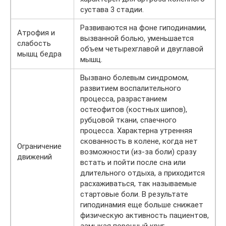
сустава 3 стадии.
Развиваются на фоне гиподинамии,
Атрофия и
вызванной болью, уменьшается
слабость
объем четырехглавой и двуглавой
мышц бедра
мышц.
Вызвано болевым синдромом,
развитием воспалительного
процесса, разрастанием
остеофитов (костных шипов),
рубцовой ткани, спаечного
процесса. Характерна утренняя
скованность в колене, когда нет
Ограничение
возможности (из-за боли) сразу
движений
встать и пойти после сна или
длительного отдыха, а приходится
расхаживаться, так называемые
стартовые боли. В результате
гиподинамия еще больше снижает
физическую активность пациентов,
замыкая порочный круг.