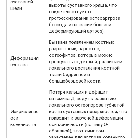
суставной
высоты суставного хряща, что
щели
свидетельствует о
прогрессировании остеоартроза
(отсюда и название болезни
деформирующий артроз);
Вызвана появлением костных
разрастаний, наростов,
остеофитов, которые можно
Деформация
прощупать под кожей, развитием
сустава
локального воспаления костной
ткани бедренной и
большеберцовой кости.
Потеря кальция и дефицит
витамина Д, ведут к развитию
локального остеопороза губчатой
Искривление
кости суставных поверхностей, что
оси
приводит к варусной деформации
конечности
оси конечности (по типу О-
образной), этот симптом
характерен для артроза коленного