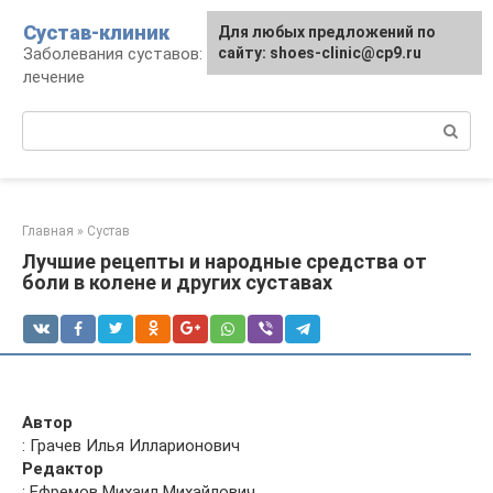
Перейти
Сустав-клиник
Для любых предложений по
к
Заболевания суставов: профилактика и
сайту: shoes-clinic@cp9.ru
контенту
лечение
Поиск:
Главная
»
Сустав
Лучшие рецепты и народные средства от
боли в колене и других суставах
Автор
: Грачев Илья Илларионович
Редактор
: Ефремов Михаил Михайлович