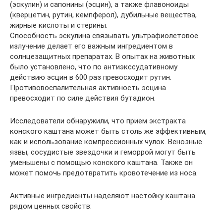
(эскулин) и сапонины (эсцин), а также флавоноиды
(кверцетин, рутин, кемпферол), дубильные вещества,
жирные кислоты и стерины.
Способность эскулина связывать ультрафиолетовое
излучение делает его важным ингредиентом в
солнцезащитных препаратах. В опытах на животных
было установлено, что по антиэкссудативному
действию эсцин в 600 раз превосходит рутин.
Противовоспалительная активность эсцина
превосходит по силе действия бутадион.
Исследователи обнаружили, что прием экстракта
конского каштана может быть столь же эффективным,
как и использование компрессионных чулок. Венозные
язвы, сосудистые звездочки и геморрой могут быть
уменьшены с помощью конского каштана. Также он
может помочь предотвратить кровотечение из носа.
Активные ингредиенты наделяют настойку каштана
рядом ценных свойств: