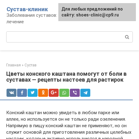
Перейти
Сустав-клиник
Для любых предложений по
к
Заболевания суставов: профилактика и
сайту: shoes-clinic@cp9.ru
контенту
лечение
Поиск:
Главная
»
Сустав
Цветы конского каштана помогут от боли в
суставах — рецепты настоев для растирок
Конский каштан можно увидеть в любом парке или
аллее, но используется он не только ради озеленения.
Напрямую в пищу конский каштан не применяют, но он
служит основой для приготовления различных целебных
настоек, которые активно используются в народной