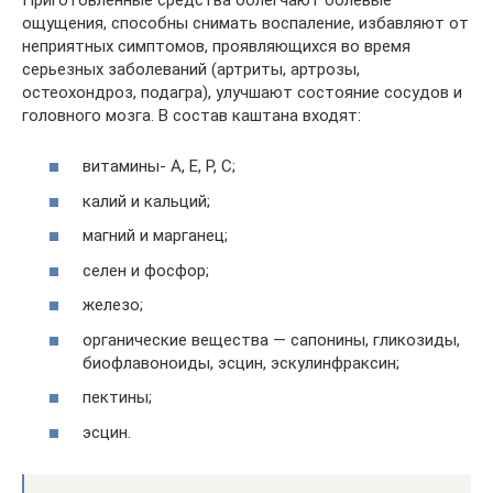
ощущения, способны снимать воспаление, избавляют от
неприятных симптомов, проявляющихся во время
серьезных заболеваний (артриты, артрозы,
остеохондроз, подагра), улучшают состояние сосудов и
головного мозга. В состав каштана входят:
витамины- А, Е, Р, С;
калий и кальций;
магний и марганец;
селен и фосфор;
железо;
органические вещества — сапонины, гликозиды,
биофлавоноиды, эсцин, эскулинфраксин;
пектины;
эсцин.