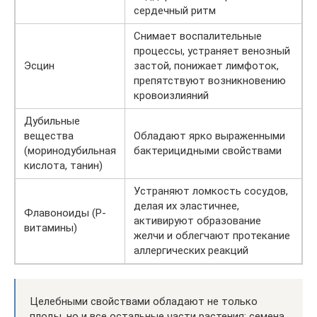
сердечный ритм
Снимает воспалительные
процессы, устраняет венозный
Эсцин
застой, понижает лимфоток,
препятствуют возникновению
кровоизлияний
Дубильные
вещества
Обладают ярко выраженными
(моринодубильная
бактерицидными свойствами
кислота, танин)
Устраняют ломкость сосудов,
делая их эластичнее,
Флавоноиды (P-
активируют образование
витамины)
желчи и облегчают протекание
аллергических реакций
Целебными свойствами обладают не только
плоды, но и все остальные части растения: семена,