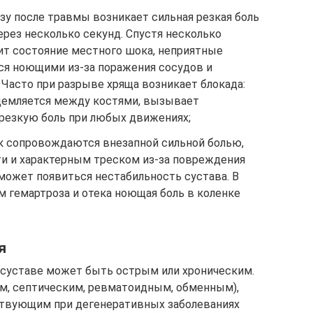
зу после травмы возникает сильная резкая боль
через несколько секунд. Спустя несколько
дит состояние местного шока, неприятные
ся ноющими из-за поражения сосудов и
Часто при разрыве хряща возникает блокада:
щемляется между костями, вызывает
резкую боль при любых движениях;
к сопровождаются внезапной сильной болью,
и и характерным треском из-за повреждения
может появиться нестабильность сустава. В
 гемартроза и отека ноющая боль в коленке
я
 суставе может быть острым или хроническим.
, септическим, ревматоидным, обменным),
ствующим при дегенеративных заболеваниях