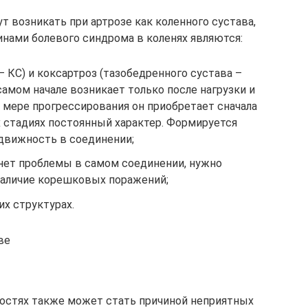
 возникать при артрозе как коленного сустава,
инами болевого синдрома в коленях являются:
– КС) и коксартроз (тазобедренного сустава –
амом начале возникает только после нагрузки и
о мере прогрессирования он приобретает сначала
х стадиях постоянный характер. Формируется
одвижность в соединении;
о нет проблемы в самом соединении, нужно
наличие корешковых поражений;
х структурах.
ве
остях также может стать причиной неприятных