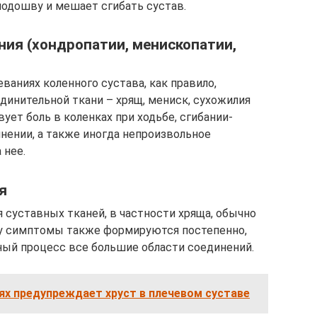
одошву и мешает сгибать сустав.
ия (хондропатии, менископатии,
аниях коленного сустава, как правило,
динительной ткани – хрящ, мениск, сухожилия
ует боль в коленках при ходьбе, сгибании-
инении, а также иногда непроизвольное
 нее.
я
 суставных тканей, в частности хряща, обычно
у симптомы также формируются постепенно,
ный процесс все большие области соединений.
ях предупреждает хруст в плечевом суставе