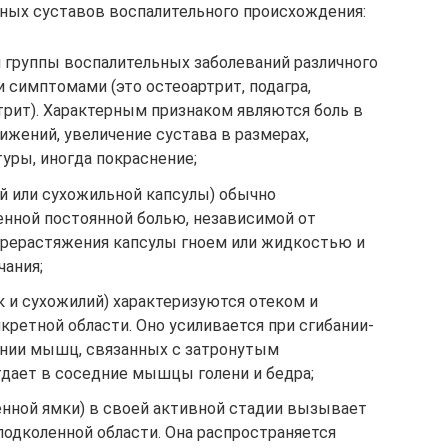
ных суставов воспалительного происхождения:
я группы воспалительных заболеваний различного
 симптомами (это остеоартрит, подагра,
трит). Характерным признаком являются боль в
ижений, увеличение сустава в размерах,
ры, иногда покраснение;
й или сухожильной капсулы) обычно
нной постоянной болью, независимой от
ерерастяжения капсулы гноем или жидкостью и
чания;
 и сухожилий) характеризуются отеком и
ретной области. Оно усиливается при сгибании-
ении мышц, связанных с затронутым
тдает в соседние мышцы голени и бедра;
енной ямки) в своей активной стадии вызывает
подколенной области. Она распространяется