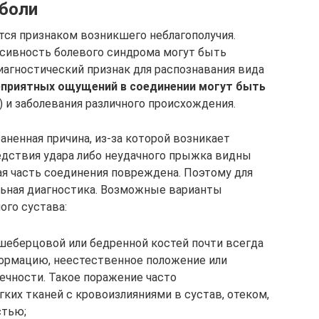
 боли
ется признаком возникшего неблагополучия.
енсивность болевого синдрома могут быть
иагностический признак для распознавания вида
приятных ощущений в соединении могут быть
) и заболевания различного происхождения.
ненная причина, из-за которой возникает
ледствия удара либо неудачного прыжка видны
кая часть соединения повреждена. Поэтому для
льная диагностика. Возможные варианты
го сустава:
шеберцовой или бедренной костей почти всегда
ормацию, неестественное положение или
чности. Такое поражение часто
ких тканей с кровоизлияниями в сустав, отеком,
стью;