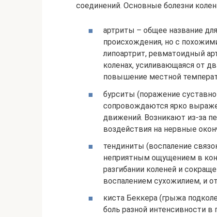
соединений. Основные болезни колен
артриты – общее название дл
происхождения, но с похожими
липоартрит, ревматоидный ар
коленах, усиливающаяся от дв
повышение местной температу
бурситы (поражение суставно
сопровождаются ярко выраже
движений. Возникают из-за п
воздействия на нервные окон
тендиниты (воспаление связок
неприятным ощущением в конк
разгибании коленей и сокращ
воспалением сухожилием, и о
киста Беккера (грыжа подкол
боль разной интенсивности в 