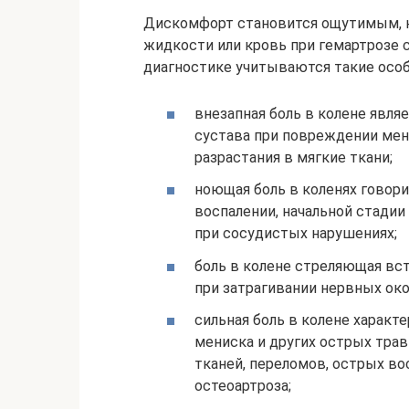
Дискомфорт становится ощутимым, к
жидкости или кровь при гемартрозе 
диагностике учитываются такие особ
внезапная боль в колене явл
сустава при повреждении мени
разрастания в мягкие ткани;
ноющая боль в коленях говори
воспалении, начальной стадии
при сосудистых нарушениях;
боль в колене стреляющая вс
при затрагивании нервных око
сильная боль в колене характ
мениска и других острых трав
тканей, переломов, острых в
остеоартроза;