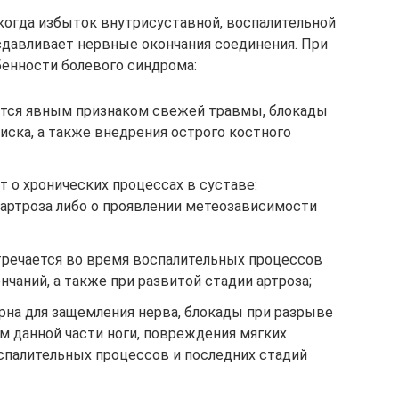
огда избыток внутрисуставной, воспалительной
сдавливает нервные окончания соединения. При
енности болевого синдрома:
яется явным признаком свежей травмы, блокады
ска, а также внедрения острого костного
т о хронических процессах в суставе:
 артроза либо о проявлении метеозависимости
тречается во время воспалительных процессов
нчаний, а также при развитой стадии артроза;
ерна для защемления нерва, блокады при разрыве
м данной части ноги, повреждения мягких
оспалительных процессов и последних стадий