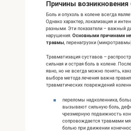
Причины возникновения
Боль и опухоль в колене всегда явля
Однако характер, локализация и инт
разными. Эти показатели – важный д
нарушения.
Основными причинами не
травмы
, перенагрузки (микротравмы
Травматизация суставов – распростра
сильная и острая боль в колене. Пос
явно, но не всегда можно понять, ка
выбора метода лечения важна прави
травматических повреждений коленно
переломы надколенника, боль
вызывают сильную боль, деф
чрезмерную подвижность коне
сопровождается травмами мяг
болью при движении конечно