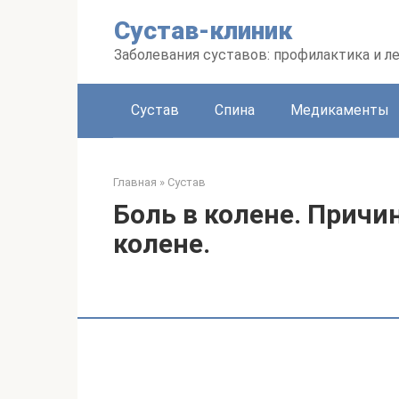
Перейти
Сустав-клиник
к
контенту
Заболевания суставов: профилактика и л
Сустав
Спина
Медикаменты
Главная
»
Сустав
Боль в колене. Причи
колене.