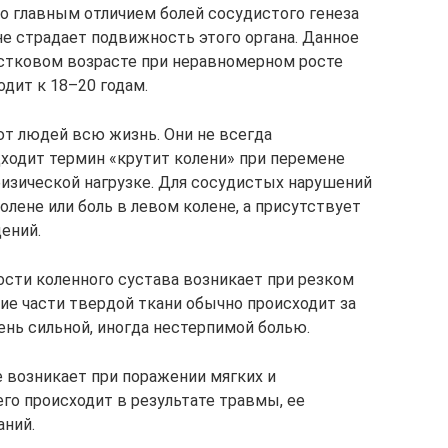
о главным отличием болей сосудистого генеза
 не страдает подвижность этого органа. Данное
остковом возрасте при неравномерном росте
одит к 18–20 годам.
т людей всю жизнь. Они не всегда
дходит термин «крутит колени» при перемене
физической нагрузке. Для сосудистых нарушений
олене или боль в левом колене, а присутствует
ений.
ости коленного сустава возникает при резком
е части твердой ткани обычно происходит за
ень сильной, иногда нестерпимой болью.
 возникает при поражении мягких и
го происходит в результате травмы, ее
аний.