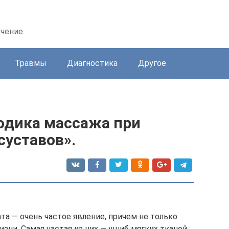
ечение
Травмы
Диагностика
Другое
тодика массажа при
суставов».
а — очень частое явление, причем не только
зни. Самая частая из них — ушиб мягких тканей.