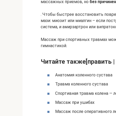
массажных приемов, но
без причине
. Чтобы быстрее восстановить повр
мази: миозит или миалгин – если по
система, и амирзартрон или випрато
Массаж при спортивных травмах мож
гимнастикой.
Читайте также[править |
Анатомия коленного сустава
Травма коленного сустава
Спортивная травма колена — 
Массаж при ушибах
Массаж после оперативного л