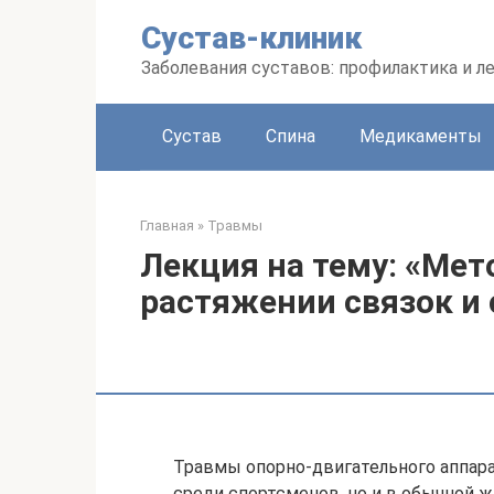
Перейти
Сустав-клиник
к
контенту
Заболевания суставов: профилактика и л
Сустав
Спина
Медикаменты
Главная
»
Травмы
Лекция на тему: «Ме
растяжении связок и 
Травмы опорно-двигательного аппарат
среди спортсменов, но и в обычной жи