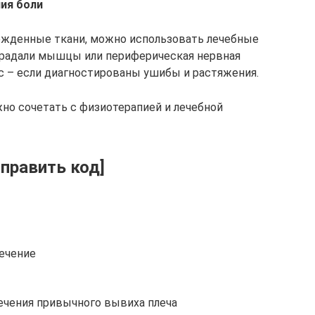
ния боли
ежденные ткани, можно использовать лечебные
страдали мышцы или периферическая нервная
кс – если диагностированы ушибы и растяжения.
но сочетать с физиотерапией и лечебной
 править код]
лечение
ечения привычного вывиха плеча