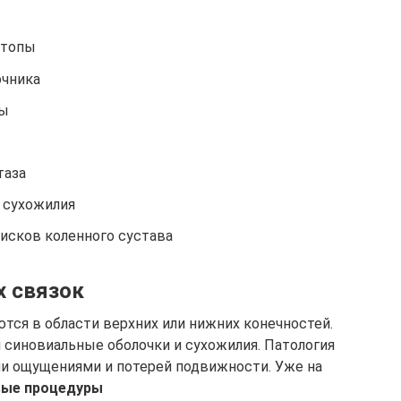
стопы
очника
цы
таза
 сухожилия
исков коленного сустава
х связок
тся в области верхних или нижних конечностей.
 синовиальные оболочки и сухожилия. Патология
ми ощущениями и потерей подвижности. Уже на
вые процедуры