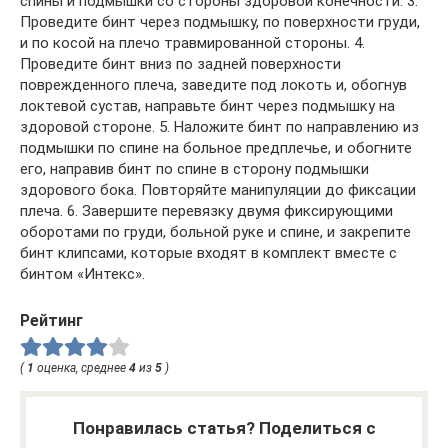
спины и подмышки со стороны здоровой конечности. 3.
Проведите бинт через подмышку, по поверхности груди,
и по косой на плечо травмированной стороны. 4.
Проведите бинт вниз по задней поверхности
поврежденного плеча, заведите под локоть и, обогнув
локтевой сустав, направьте бинт через подмышку на
здоровой стороне. 5. Наложите бинт по направлению из
подмышки по спине на больное предплечье, и обогните
его, направив бинт по спине в сторону подмышки
здорового бока. Повторяйте манипуляции до фиксации
плеча. 6. Завершите перевязку двумя фиксирующими
оборотами по груди, больной руке и спине, и закрепите
бинт клипсами, которые входят в комплект вместе с
бинтом «Интекс».
Рейтинг
(
1
оценка, среднее
4
из
5
)
Понравилась статья? Поделиться с