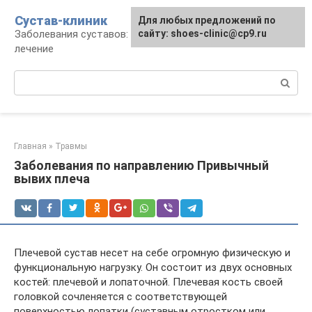
Перейти
Сустав-клиник
Для любых предложений по
к
Заболевания суставов: профилактика и
сайту: shoes-clinic@cp9.ru
контенту
лечение
Поиск:
Главная
»
Травмы
Заболевания по направлению Привычный
вывих плеча
Плечевой сустав несет на себе огромную физическую и
функциональную нагрузку. Он состоит из двух основных
костей: плечевой и лопаточной. Плечевая кость своей
головкой сочленяется с соответствующей
поверхностью лопатки (суставным отростком или