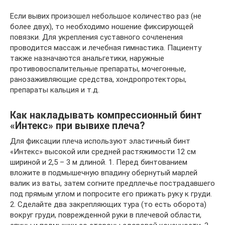
Если вывих произошел небольшое количество раз (не
более двух), то необходимо ношение фиксирующей
повязки. Для укрепления суставного сочленения
проводится массаж и лечебная гимнастика. Пациенту
также назначаются анальгетики, наружные
противовоспалительные препараты, мочегонные,
ранозаживляющие средства, хондропротекторы,
препараты кальция и т.д.
Как накладывать компрессионный бинт
«Интекс» при вывихе плеча?
Для фиксации плеча используют эластичный бинт
«Интекс» высокой или средней растяжимости 12 см
шириной и 2,5 – 3 м длиной. 1. Перед бинтованием
вложите в подмышечную впадину обернутый марлей
валик из ваты, затем согните предплечье пострадавшего
под прямым углом и попросите его прижать руку к груди.
2. Сделайте два закрепляющих тура (то есть оборота)
вокруг груди, поврежденной руки в плечевой области,