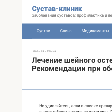
Перейти
Сустав-клиник
к
контенту
Заболевания суставов: профилактика и л
Сустав
Спина
Медикаменты
Главная
»
Спина
Лечение шейного ост
Рекомендации при о
Не удивляйтесь, если в списке препа
пунктом будут значиться витамины.