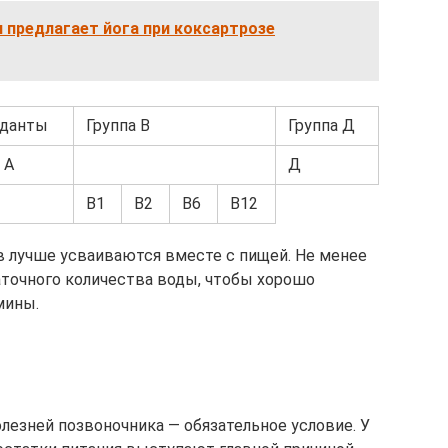
 предлагает йога при коксартрозе
иданты
Группа В
Группа Д
А
Д
В1
В2
В6
В12
лучше усваиваются вместе с пищей. Не менее
точного количества воды, чтобы хорошо
мины.
лезней позвоночника — обязательное условие. У