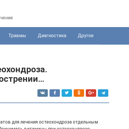
ечение
Травмы
Диагностика
Другое
еохондроза.
бострении…
ратов для лечения остеохондроза отдельным
 Принимать витамины при остеохондрозе