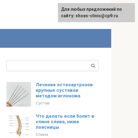
Для любых предложений по
сайту: shoes-clinic@cp9.ru
Поиск:
Лечение остеоартрозов
крупных суставов
методом иглоножа
Сустав
Что делать если болит в
спине слева, ниже
поясницы
Спина