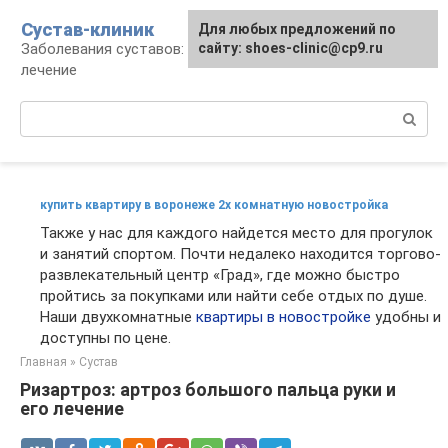
Перейти
Сустав-клиник
Для любых предложений по
к
Заболевания суставов: профилактика и
сайту: shoes-clinic@cp9.ru
контенту
лечение
Поиск:
купить квартиру в воронеже 2х комнатную новостройка
Также у нас для каждого найдется место для прогулок
и занятий спортом. Почти недалеко находится торгово-
развлекательный центр «Град», где можно быстро
пройтись за покупками или найти себе отдых по душе.
Наши двухкомнатные
квартиры в новостройке
удобны и
доступны по цене.
Главная
»
Сустав
Ризартроз: артроз большого пальца руки и
его лечение