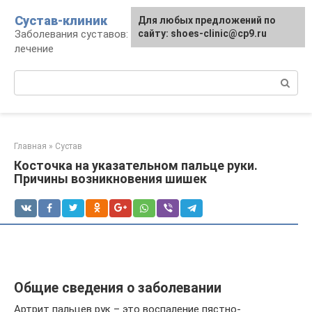
Перейти
Сустав-клиник
Для любых предложений по
к
Заболевания суставов: профилактика и
сайту: shoes-clinic@cp9.ru
контенту
лечение
Поиск:
Главная
»
Сустав
Косточка на указательном пальце руки.
Причины возникновения шишек
Общие сведения о заболевании
Артрит пальцев рук – это воспаление пястно-