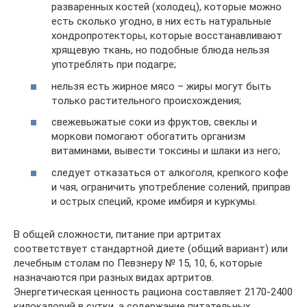
разваренных костей (холодец), которые можно
есть сколько угодно, в них есть натуральные
хондропротекторы, которые восстанавливают
хрящевую ткань, но подобные блюда нельзя
употреблять при подагре;
нельзя есть жирное мясо – жиры могут быть
только растительного происхождения;
свежевыжатые соки из фруктов, свеклы и
моркови помогают обогатить организм
витаминами, вывести токсины и шлаки из него;
следует отказаться от алкоголя, крепкого кофе
и чая, ограничить употребление солений, приправ
и острых специй, кроме имбиря и куркумы.
В общей сложности, питание при артритах
соответствует стандартной диете (общий вариант) или
лечебным столам по Певзнеру № 15, 10, 6, которые
назначаются при разных видах артритов.
Энергетическая ценность рациона составляет 2170-2400
килокалорий в сутки, а содержание питательных