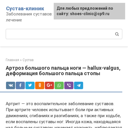
Перейти
Сустав-клиник
Для любых предложений по
к
Заболевания суставов: профилактика и
сайту: shoes-clinic@cp9.ru
контенту
лечение
Поиск:
Главная
»
Сустав
Артроз большого пальца ноги — hallux-valgus,
деформация большого пальца стопы
Артрит — это воспалительное заболевание суставов.
При артрите человек испытывает боли при активных
движениях, сгибаниях и разгибаниях, а также при ходьбе,
если воспалены суставы ног. Иногда кожа, находящаяся
над больным суставом, начинает краснеть, наблюдается