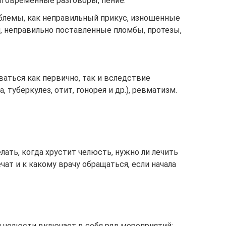
говременные разговоры, пение.
блемы, как неправильный прикус, изношенные
, неправильно поставленные пломбы, протезы,
аться как первично, так и вследствие
 туберкулез, отит, гонорея и др.), ревматизм.
лать, когда хрустит челюсть, нужно ли лечить
чат и к какому врачу обращаться, если начала
 челюсти включает в себя ряд мероприятий: