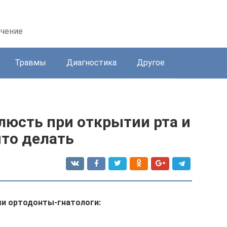
ечение
Травмы
Диагностика
Другое
люсть при открытии рта и
что делать
и ортодонты-гнатологи: