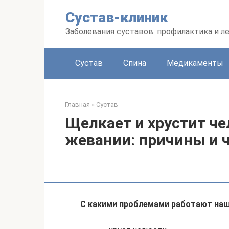
Перейти
Сустав-клиник
к
контенту
Заболевания суставов: профилактика и л
Сустав
Спина
Медикаменты
Главная
»
Сустав
Щелкает и хрустит че
жевании: причины и 
С какими проблемами работают наш