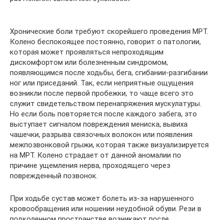
Хронические боли требуют скорейшего проведения МРТ.
Колено беспокоящее постоянно, говорит о патологии,
которая может проявляться непроходящим
дискомфортом или болезненным синдромом,
появляющимся после ходьбы, бега, сгибании-разгибании
ног или приседаний. Так, если неприятные ощущения
возникли после первой пробежки, то чаще всего это
служит свидетельством перенапряжения мускулатуры.
Но если боль повторяется после каждого забега, это
выступает сигналом повреждения мениска, вывиха
чашечки, разрыва связочных волокон или появления
межпозвонковой грыжи, которая также визуализируется
на МРТ. Колено страдает от данной аномалии по
причине ущемления нерва, проходящего через
поврежденный позвонок.
При ходьбе сустав может болеть из-за нарушенного
кровообращения или ношении неудобной обуви. Рези в
подколенном пространстве возникают после