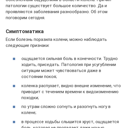
патологии существует большое количество. Да и
проявляются заболевания разнообразно. Об этом
поговорим сегодня.
Симптоматика
Если болезнь поразила колени, можно наблюдать
следующие признаки:
ощущается сильная боль в конечности. Трудно
ходить, приседать. Патология при усугублении
ситуации может чувствоваться даже в
состоянии покоя;
коленка распухает, видно внешне изменение, что
приводит с течением времени к видоизменению
походки;
по утрам сложно согнуть и разогнуть ногу в
колене;
в процессе ходьбы слышится хруст, ощущается
боль, которая не пропадает даже ночью.