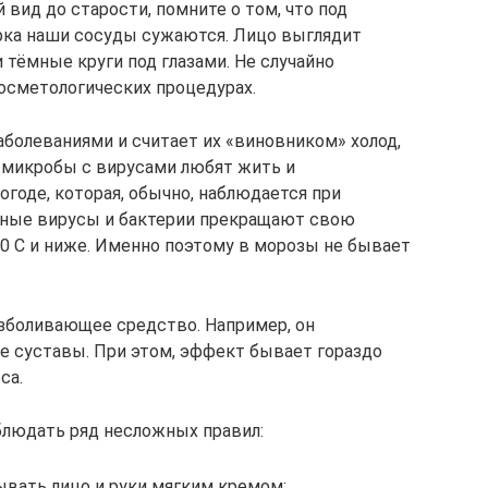
вид до старости, помните о том, что под
рка наши сосуды сужаются. Лицо выглядит
 тёмные круги под глазами. Не случайно
осметологических процедурах.
аболеваниями и считает их «виновником» холод,
 микробы с вирусами любят жить и
годе, которая, обычно, наблюдается при
едные вирусы и бактерии прекращают свою
10 С и ниже. Именно поэтому в морозы не бывает
езболивающее средство. Например, он
е суставы. При этом, эффект бывает гораздо
са.
облюдать ряд несложных правил:
ывать лицо и руки мягким кремом;