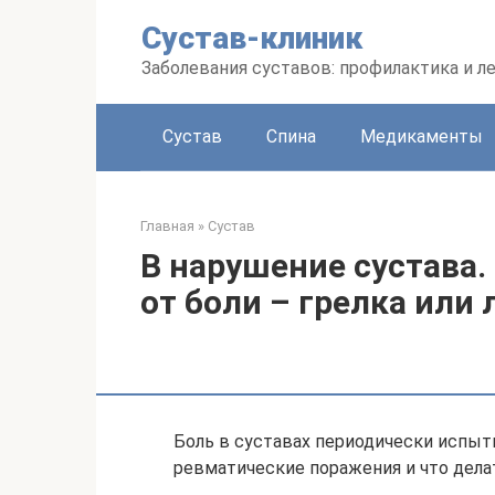
Перейти
Сустав-клиник
к
контенту
Заболевания суставов: профилактика и л
Сустав
Спина
Медикаменты
Главная
»
Сустав
В нарушение сустава.
от боли – грелка или 
Боль в суставах периодически испы
ревматические поражения и что делат