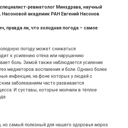
специалист-ревматолог Мин­здрава, научный
. Насоновой академик РАН Евгений Насонов
.
ч, правда ли, что холодная погода – самое
В холодную погоду может снижаться
одит к усилению отёка или нарушению
вает боль. Зимой также наблюдается усиление
ез медиаторов воспаления и боли. Однако более
ные инфекции, на фоне которых у людей с
ким заболеваниям часто развивается
сса. И суставы, которые молчали в тёплое
да.
, но самый полезный для нашего здоровья мороз