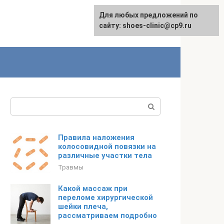
Для любых предложений по
сайту: shoes-clinic@cp9.ru
Поиск:
Правила наложения
колосовидной повязки на
различные участки тела
Травмы
Какой массаж при
переломе хирургической
шейки плеча,
рассматриваем подробно