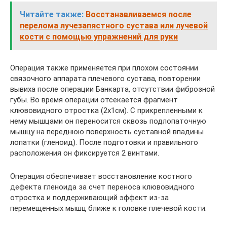
Читайте также:
Восстанавливаемся после
перелома лучезапястного сустава или лучевой
кости с помощью упражнений для руки
Операция также применяется при плохом состоянии
связочного аппарата плечевого сустава, повторении
вывиха после операции Банкарта, отсутствии фиброзной
губы. Во время операции отсекается фрагмент
клювовидного отростка (2х1см). С прикрепленными к
нему мышцами он переносится сквозь подлопаточную
мышцу на переднюю поверхность суставной впадины
лопатки (гленоид). После подготовки и правильного
расположения он фиксируется 2 винтами.
Операция обеспечивает восстановление костного
дефекта гленоида за счет переноса клювовидного
отростка и поддерживающий эффект из-за
перемещенных мышц ближе к головке плечевой кости.