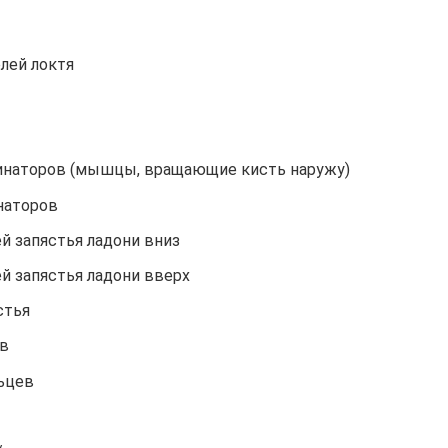
лей локтя
пинаторов (мышцы, вращающие кисть наружу)
наторов
й запястья ладони вниз
й запястья ладони вверх
стья
ев
льцев