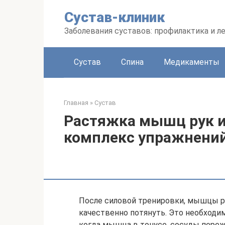
Перейти
Сустав-клиник
к
контенту
Заболевания суставов: профилактика и л
Сустав
Спина
Медикаменты
Главная
»
Сустав
Растяжка мышц рук и
комплекс упражнени
После силовой тренировки, мышцы ру
качественно потянуть. Это необходи
когда мышца в тонусе, сосуды переж