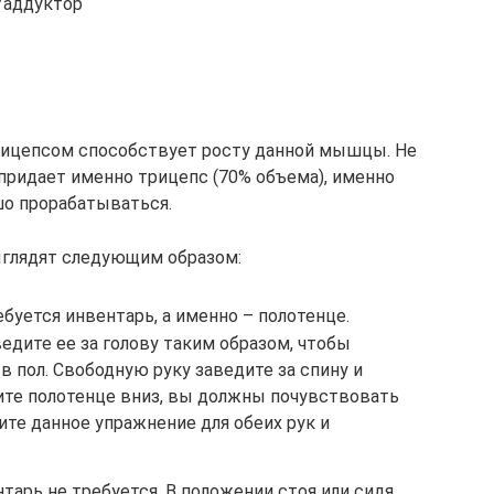
/аддуктор
с бицепсом способствует росту данной мышцы. Не
 придает именно трицепс (70% объема), именно
о прорабатываться.
ыглядят следующим образом:
буется инвентарь, а именно – полотенце.
ведите ее за голову таким образом, чтобы
в пол. Свободную руку заведите за спину и
ните полотенце вниз, вы должны почувствовать
те данное упражнение для обеих рук и
тарь не требуется. В положении стоя или сидя