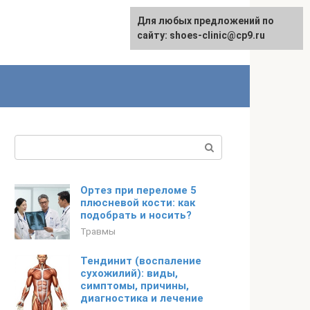
Для любых предложений по
сайту: shoes-clinic@cp9.ru
Поиск:
Ортез при переломе 5
плюсневой кости: как
подобрать и носить?
Травмы
Тендинит (воспаление
сухожилий): виды,
симптомы, причины,
диагностика и лечение