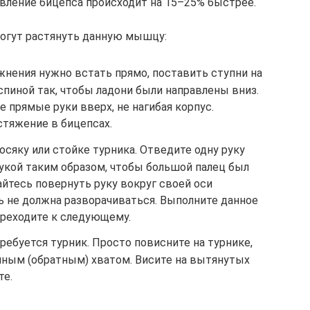
вление бицепса происходит на 15–25% быстрее.
могут растянуть данную мышцу:
жнения нужно встать прямо, поставить ступни на
 спиной так, чтобы ладони были направлены вниз.
 прямые руки вверх, не нагибая корпус.
стяжение в бицепсах.
осяку или стойке турника. Отведите одну руку
рукой таким образом, чтобы большой палец был
айтесь повернуть руку вокруг своей оси
ь не должна разворачиваться. Выполните данное
ереходите к следующему.
ребуется турник. Просто повисните на турнике,
нным (обратным) хватом. Висите на вытянутых
те.