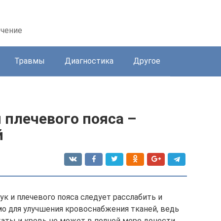
ечение
Травмы
Диагностика
Другое
 плечевого пояса –
й
к и плечевого пояса следует расслабить и
мо для улучшения кровоснабжения тканей, ведь
аты и кровь не может в полной мере донести