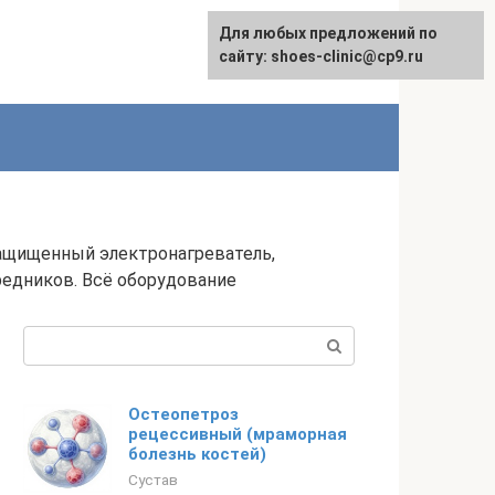
Для любых предложений по
сайту: shoes-clinic@cp9.ru
ащищенный электронагреватель,
едников. Всё оборудование
Поиск:
Остеопетроз
рецессивный (мраморная
болезнь костей)
Сустав