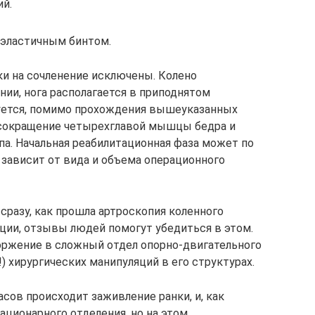
й.
 эластичным бинтом.
ки на сочленение исключены. Колено
ии, нога располагается в приподнятом
буется, помимо прохождения вышеуказанных
 сокращение четырехглавой мышцы бедра и
а. Начальная реабилитационная фаза может по
 зависит от вида и объема операционного
сразу, как прошла артроскопия коленного
ации, отзывы людей помогут убедиться в этом.
торжение в сложный отдел опорно-двигательного
) хирургических манипуляций в его структурах.
асов происходит заживление ранки, и, как
ационарного отделения, но на этом