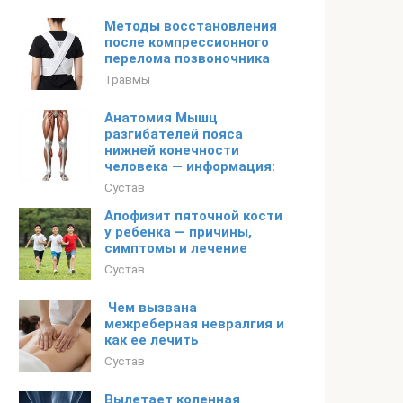
Методы восстановления
после компрессионного
перелома позвоночника
Травмы
Анатомия Мышц
разгибателей пояса
нижней конечности
человека — информация:
Сустав
Апофизит пяточной кости
у ребенка — причины,
симптомы и лечение
Сустав
Чем вызвана
межреберная невралгия и
как ее лечить
Сустав
Вылетает коленная