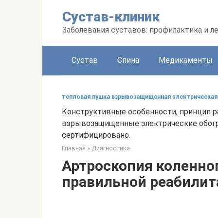
Перейти
Сустав-клиник
к
контенту
Заболевания суставов: профилактика и л
Сустав
Спина
Медикаменты
тепловая пушка взрывозащищенная электрическая
Конструктивные особенности, принцип р
взрывозащищенные электрические обогр
сертифицировано.
Главная
»
Диагностика
Артроскопия коленног
правильной реабилит