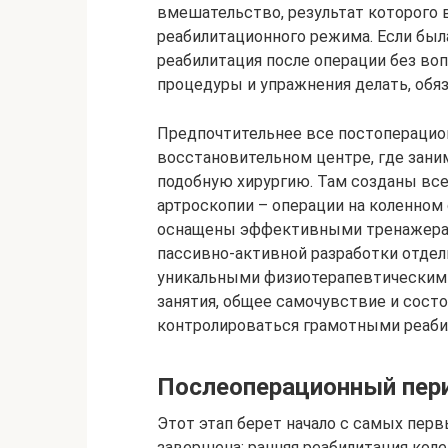
вмешательство, результат которого 
реабилитационного режима. Если была
реабилитация после операции без воп
процедуры и упражнения делать, обя
Предпочтительнее все постоперацио
восстановительном центре, где зани
подобную хирургию. Там созданы все
артроскопии – операции на коленно
оснащены эффективными тренажерам
пассивно-активной разработки отдел
уникальными физиотерапевтическими
занятия, общее самочувствие и сост
контролироваться грамотными реаби
Послеоперационный пер
Этот этап берет начало с самых перв
завершена: ранняя реабилитация коле