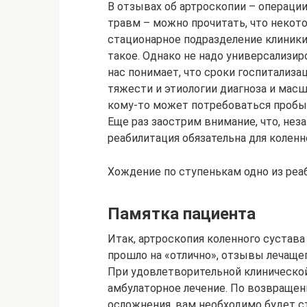
В отзывах об артроскопии – операци
травм – можно прочитать, что неко
стационарное подразделение клиники
такое. Однако не надо универсализи
нас понимает, что сроки госпитализа
тяжести и этиологии диагноза и мас
кому-то может потребоваться пробыть
Еще раз заострим внимание, что, нез
реабилитация обязательна для коленн
Хождение по ступенькам одно из реа
Памятка пациента
Итак, артроскопия коленного сустава
прошло на «отлично», отзывы лечаще
При удовлетворительной клинической
амбулаторное лечение. По возвраще
осложнения, вам необходимо будет с