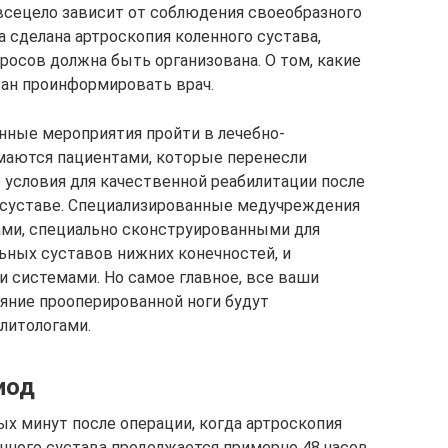
всецело зависит от соблюдения своеобразного
 сделана артроскопия коленного сустава,
росов должна быть организована. О том, какие
зан проинформировать врач.
нные мероприятия пройти в лечебно-
маются пациентами, которые перенесли
 условия для качественной реабилитации после
м суставе. Специализированные медучреждения
и, специально сконструированными для
ьных суставов нижних конечностей, и
 системами. Но самое главное, все ваши
ояние прооперированной ноги будут
литологами.
иод
ых минут после операции, когда артроскопия
нного сустава продолжается примерно 48 часов.