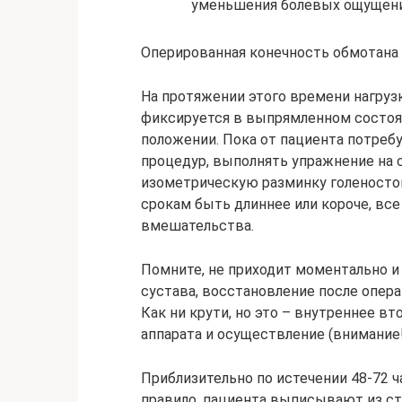
уменьшения болевых ощущени
Оперированная конечность обмотана
На протяжении этого времени нагруз
фиксируется в выпрямленном состоян
положении. Пока от пациента потре
процедур, выполнять упражнение на
изометрическую разминку голеностоп
срокам быть длиннее или короче, все
вмешательства.
Помните, не приходит моментально и 
сустава, восстановление после опер
Как ни крути, но это – внутреннее в
аппарата и осуществление (внимание!
Приблизительно по истечении 48-72 ч
правило, пациента выписывают из ст