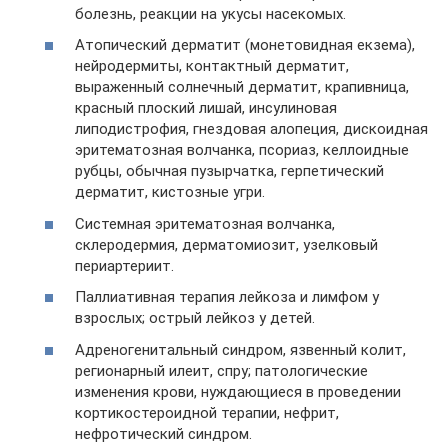
болезнь, реакции на укусы насекомых.
Атопический дерматит (монетовидная екзема),
нейродермиты, контактный дерматит,
выраженный солнечный дерматит, крапивница,
красный плоский лишай, инсулиновая
липодистрофия, гнездовая алопеция, дискоидная
эритематозная волчанка, псориаз, келлоидные
рубцы, обычная пузырчатка, герпетический
дерматит, кистозные угри.
Системная эритематозная волчанка,
склеродермия, дерматомиозит, узелковый
периартериит.
Паллиативная терапия лейкоза и лимфом у
взрослых; острый лейкоз у детей.
Адреногенитальный синдром, язвенный колит,
регионарный илеит, спру; патологические
изменения крови, нуждающиеся в проведении
кортикостероидной терапии, нефрит,
нефротический синдром.