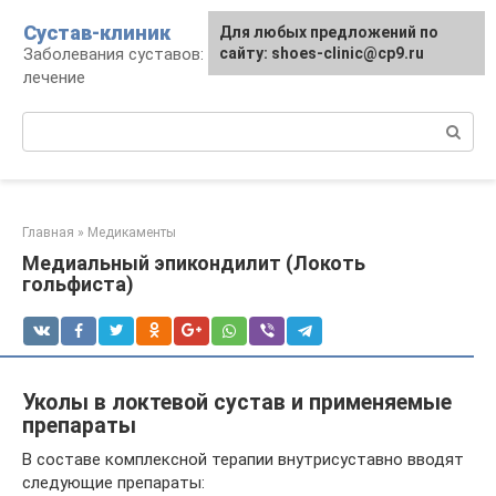
Перейти
Сустав-клиник
Для любых предложений по
к
Заболевания суставов: профилактика и
сайту: shoes-clinic@cp9.ru
контенту
лечение
Поиск:
Главная
»
Медикаменты
Медиальный эпикондилит (Локоть
гольфиста)
Уколы в локтевой сустав и применяемые
препараты
В составе комплексной терапии внутрисуставно вводят
следующие препараты: