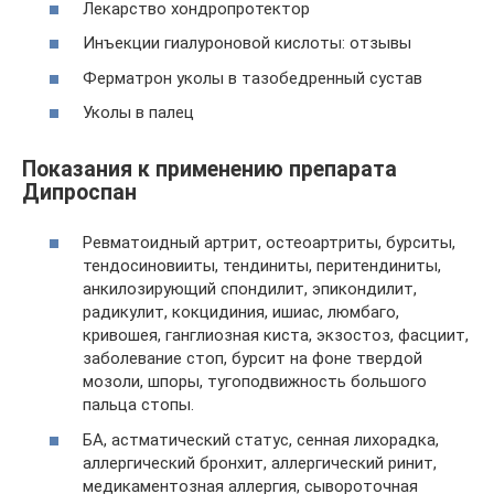
Лекарство хондропротектор
Инъекции гиалуроновой кислоты: отзывы
Ферматрон уколы в тазобедренный сустав
Уколы в палец
Показания к применению препарата
Дипроспан
Ревматоидный артрит, остеоартриты, бурситы,
тендосиновииты, тендиниты, перитендиниты,
анкилозирующий спондилит, эпикондилит,
радикулит, кокцидиния, ишиас, люмбаго,
кривошея, ганглиозная киста, экзостоз, фасциит,
заболевание стоп, бурсит на фоне твердой
мозоли, шпоры, тугоподвижность большого
пальца стопы.
БА, астматический статус, сенная лихорадка,
аллергический бронхит, аллергический ринит,
медикаментозная аллергия, сывороточная