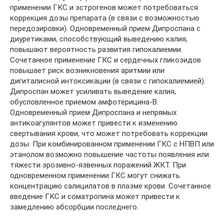
применении ГКС и эстрогенов может потребоваться
коррекция дозы препарата (в связи с возможностью
передозировки). Одновременный прием Дипроспана с
диуретиками, способствующий выведению калия,
повышают вероятность развития гипокалиемии.
Сочетанное применение ГКС и сердечных гликозидов
повышает риск возникновения аритмии или
дигиталисной интоксикации (в связи с гипокалиемией).
Дипроспан может усиливать выведение калия,
обусловленное приемом амфотерицина-В.
Одновременный прием Дипроспана и непрямых
антикоагулянтов может привести к изменению
свертывания крови, что может потребовать коррекции
дозы. При комбинированном применении ГКС с НПВП или
этанолом возможно повышение частоты появления или
тяжести эрозивно-язвенных поражений ЖКТ. При
одновременном применении ГКС могут снижать
концентрацию салицилатов в плазме крови. Сочетанное
введение ГКС и соматропина может привести к
замедлению абсорбции последнего.