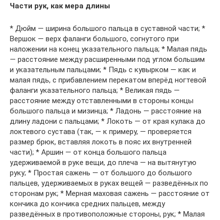
Части рук, как мера длины
* Дюйм — ширина большого пальца в суставной части; *
Вершок — верх фаланги большого, согнутого при
наложении на конец указательного пальца; * Малая пядь
— расстояние между расширенными под углом большим
и указательным пальцами; * Пядь с кувырком — как и
малая пядь, с прибавлением перекатом вперёд ногтевой
фаланги указательного пальца; * Великая пядь —
расстояние между отставленными в стороны концы
большого пальца и мизинца; * Ладонь — расстояние на
длину ладони с пальцами; * Локоть — от края кулака до
локтевого сустава (так, — к примеру, — проверяется
размер брюк, вставляя локоть в пояс их внутренней
части); * Аршин — от конца большого пальца
удерживаемой в руке вещи, до плеча — на вытянутую
руку; * Простая сажень — от большого до большого
пальцев, удерживаемых в руках вещей — разведённых по
сторонам рук; * Мерная маховая сажень — расстояние от
кончика до кончика средних пальцев, между
разведённых в противоположные стороны, рук; * Малая