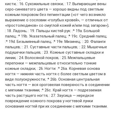
кисти; : 16. Сухожильные связки; : 17. Выпирающие вены
серо-синеватого цвета — хорошо видны под светлым
кожным покровом без пегментации (»от чего возникло
выражение о сословии «голубых кровей», — отличных от
«простолюдинов» со смуглой кожей и/или под загаром»);
: 18. Ладонь; : 19. Пальцы кистей рук: :* 19a. Большой
палец; :* 19b. Указательный палец; :* 19c. Средний палец;
:* 19d. Безымянный палец; :* 19e. Мизинец; :: 20. Фаланги
пальцев; :: 21. Суставные части пальцев; :: 22. Мышечные
подушечки пальцев; : 23. Кожные суставные складки и
линии; : 24. Волосяной покров; : 25. Межпальцевые
перепонки — межпальцевые относительно тонкие
кожные складки; : 26. Ногти: :* 26a. Корневая основа
ногтя — нижняя часть ногтя с более светлым цветом в
виде полуокружности; :* 26b. Основная центральная
часть ногтя — вся ороговелая поверхность в соединении
с мягкими тканями; :* 26c. Край ногтя — подрезаемая
часть растущего ногтя; : 27. Заусица — нередкое
повреждение кожного покрова у ногтевой лунки
основания ногтей при их соединении с мягкими тканями.