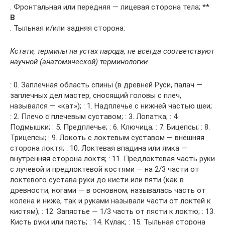
. Фронтальная или передняя — лицевая сторона тела; **
В
. Тыльная и/или задняя сторона:
Кстати, термины на устах народа, не всегда соответствуют
научной (анатомической) терминологии.
: 0. Заплечная область спины (в древней Руси, палач —
заплечных дел мастер, сносящий головы с плеч,
назывался — «кат»); : 1. Надплечье с нижней частью шеи;
: 2. Плечо с плечевым суставом; : 3. Лопатка; : 4.
Подмышки; : 5. Предплечье; : 6. Ключица; : 7. Бицепсы; : 8.
Трицепсы; : 9. Локоть с локтевым суставом — внешняя
сторона локтя; : 10. Локтевая впадина или ямка —
внутренняя сторона локтя; : 11. Предлоктевая часть руки
с лучевой и предлоктевой костями — на 2/3 части от
локтевого сустава руки до кисти или пяти (как в
древности, ногами — в основном, называлась часть от
колена и ниже, так и руками называли части от локтей к
кистям); : 12. Запястье — 1/3 часть от пясти к локтю; : 13.
Кисть руки или пясть; : 14. Кулак; : 15. Тыльная сторона