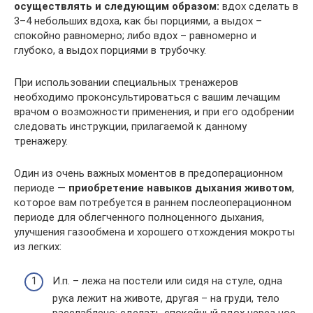
осуществлять и
следующим образом:
вдох сделать в
3–4 небольших вдоха, как бы порциями, а выдох –
спокойно равномерно; либо вдох – равномерно и
глубоко, а выдох порциями в трубочку.
При использовании специальных тренажеров
необходимо проконсультироваться с вашим лечащим
врачом о возможности применения, и при его одобрении
следовать инструкции, прилагаемой к данному
тренажеру.
Один из очень важных моментов в предоперационном
периоде —
приобретение навыков дыхания животом
,
которое вам потребуется в раннем послеоперационном
периоде для облегченного полноценного дыхания,
улучшения газообмена и хорошего отхождения мокроты
из легких:
И.п. – лежа на постели или сидя на стуле, одна
рука лежит на животе, другая – на груди, тело
расслаблено: сделать спокойный вдох через нос,