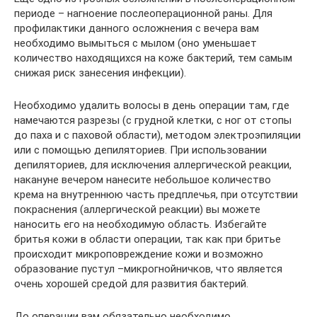
периоде – нагноение послеоперационной раны. Для
профилактики данного осложнения с вечера вам
необходимо вымыться с мылом (оно уменьшает
количество находящихся на коже бактерий, тем самым
снижая риск занесения инфекции).
Необходимо удалить волосы в день операции там, где
намечаются разрезы (с грудной клетки, с ног от стопы
до паха и с паховой области), методом электроэпиляции
или с помощью депиляториев. При использовании
депиляториев, для исключения аллергической реакции,
накануне вечером нанесите небольшое количество
крема на внутреннюю часть предплечья, при отсутствии
покраснения (аллергической реакции) вы можете
наносить его на необходимую область. Избегайте
бритья кожи в области операции, так как при бритье
происходит микроповреждение кожи и возможно
образование пустул –микрогнойничков, что является
очень хорошей средой для развития бактерий.
До операции вам обязательно необходимо