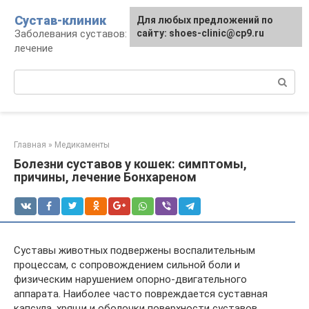
Перейти
Сустав-клиник
Для любых предложений по
к
Заболевания суставов: профилактика и
сайту: shoes-clinic@cp9.ru
контенту
лечение
Поиск:
Главная
»
Медикаменты
Болезни суставов у кошек: симптомы,
причины, лечение Бонхареном
Суставы животных подвержены воспалительным
процессам, с сопровождением сильной боли и
физическим нарушением опорно-двигательного
аппарата. Наиболее часто повреждается суставная
капсула, хрящи и оболочки поверхности суставов.