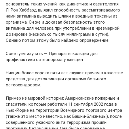
основатель таких учений, как дианетика и саентология,
Л. Рон Хаббард выявил способность рассматриваемого
нами витамина выводить шлаки и вредные токсины из
организма. Он же и доказал безопасность этого
витамина для человека при употреблении в чрезмерной
дозировке (несколько тысяч миллиграмм в сутки).
Однако потом этому было найдено опровержение.
Советуем изучить — Препараты кальция для
профилактики остеопороза у женщин
Ниацин более сорока пяти лет служит врачам в качестве
средства для детоксикации организма больного
остеохондрозом.
Пример из мировой истории: Американские пожарные и
спасатели, которые работали 11 сентября 2002 года в
Нью-Йорке на территории Всемирного торгового центра
(также это место известно, как Башни-Близнецы), после
совершенного ужасного акта терроризма прошли
программу Детоксикации. Она была основана на