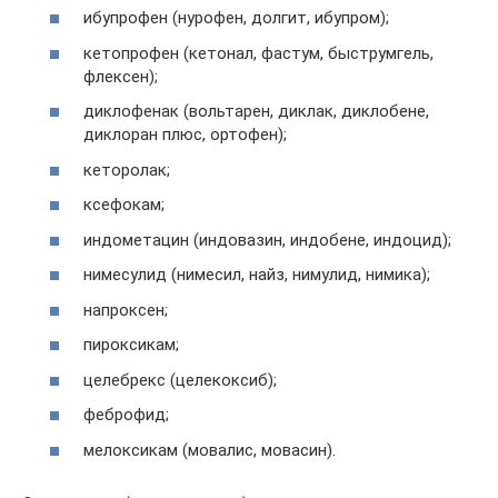
ибупрофен (нурофен, долгит, ибупром);
кетопрофен (кетонал, фастум, быструмгель,
флексен);
диклофенак (вольтарен, диклак, диклобене,
диклоран плюс, ортофен);
кеторолак;
ксефокам;
индометацин (индовазин, индобене, индоцид);
нимесулид (нимесил, найз, нимулид, нимика);
напроксен;
пироксикам;
целебрекс (целекоксиб);
феброфид;
мелоксикам (мовалис, мовасин).