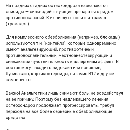
На поздних стадиях остеохондроза назначаются
опиоиды — сильнодействующие препараты с рядом
противопоказаний. К их числу относится трамал
(трамадол).
Для комплексного обезболивания (например, блокады)
используются т.н. “коктейли”, которые одновременно
имеют анальгезирующий, противоотечный,
противовоспалительный, местноанестезирующий и
снижающий чувствительность к аллергенам эффект. В
состав могут входить лидокаин или новокаин,
бупивакаин, кортикостероиды, витамин В12 и другие
компоненты.
Важно! Анальгетики лишь снимают боль, не воздействуя
на ее причину. Поэтому без надлежащего лечения
остеохондроз продолжает прогрессировать, требуя
перехода на все более серьезные обезболивающие
средства.