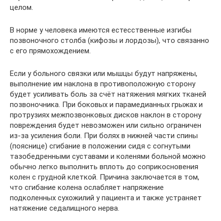
целом.
В норме у человека имеются естесственные изгибы
позвоночного столба (кифозы и лордозы), что связанно
с его прямохождением.
Если у больного связки или мышцы будут напряжены,
выполнение им наклона в противоположную сторону
будет усиливать боль за счёт натяжения мягких тканей
позвоночника. При боковых и парамедианных грыжах и
протрузиях межпозвонковых дисков наклон в сторону
повреждения будет невозможен или сильно ограничен
из-за усиления боли. При болях в нижней части спины
(пояснице) сгибание в положении сидя с согнутыми
тазобедренными суставами и коленями больной можно
обычно легко выполнить вплоть до соприкосновения
колен с грудной клеткой. Причина заключается в том,
что сгибание колена ослабляет напряжение
подколенных сухожилий у пациента и также устраняет
натяжение седалищного нерва.