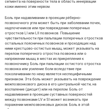
сегмента на поверхности тела в область иннервации
кожи именно этим нервом.
Боль при надавливании в проекции рёберно-
позвоночного угла может быть при заболевании почек,
надпочечников или при повреждении поперечных
отростков LI или LII позвонков. Повышение
чувствительности при пальпации поперечных отростков
остальных поясничных позвонков и проходящих над
ними крестцово-остистых мышц, может указывать на
перелом поперечного отростка позвонка или о
напряжении мышц в местах их прикрепления к
позвоночнику. Боль при пальпации остистого отростка
позвонка или усиление боли вследствие при
поколачивании по нему является неспецифичными
признаком. Эта боль может указывать на повреждение
межпозвонкового диска в его центральной части, на
воспаление (дисцит) или на перелом. Боль от
надавливания в проекции суставных поверхностей
между позвонками LV и SI может возникать при
поражении межпозвонковых дисков. Боль в этой