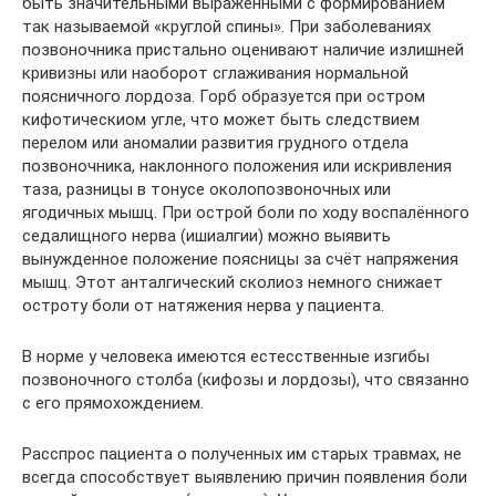
быть значительными выраженными с формированием
так называемой «круглой спины». При заболеваниях
позвоночника пристально оценивают наличие излишней
кривизны или наоборот сглаживания нормальной
поясничного лордоза. Горб образуется при остром
кифотическиом угле, что может быть следствием
перелом или аномалии развития грудного отдела
позвоночника, наклонного положения или искривления
таза, разницы в тонусе околопозвоночных или
ягодичных мышц. При острой боли по ходу воспалённого
седалищного нерва (ишиалгии) можно выявить
вынужденное положение поясницы за счёт напряжения
мышц. Этот анталгический сколиоз немного снижает
остроту боли от натяжения нерва у пациента.
В норме у человека имеются естесственные изгибы
позвоночного столба (кифозы и лордозы), что связанно
с его прямохождением.
Расспрос пациента о полученных им старых травмах, не
всегда способствует выявлению причин появления боли