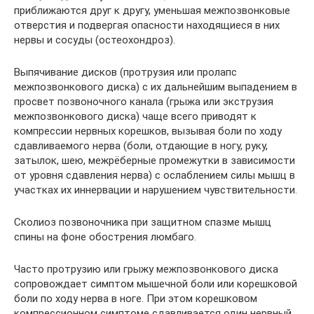
приближаются друг к другу, уменьшая межпозвонковые
отверстия и подвергая опасности находящиеся в них
нервы и сосуды (остеохондроз).
Выпячивание дисков (протрузия или пролапс
межпозвонкового диска) с их дальнейшим выпадением в
просвет позвоночного канала (грыжа или экструзия
межпозвонкового диска) чаще всего приводят к
компрессии нервных корешков, вызывая боли по ходу
сдавливаемого нерва (боли, отдающие в ногу, руку,
затылок, шею, межрёберные промежутки в зависимости
от уровня сдавления нерва) с ослаблением силы мышц в
участках их иннервации и нарушением чувствительности.
Сколиоз позвоночника при защитном спазме мышц
спины на фоне обострения люмбаго.
Часто протрузию или грыжу межпозвонкового диска
сопровождает симптом мышечной боли или корешковой
боли по ходу нерва в ноге. При этом корешковом
компрессионном симптоме сдавливается один нервный