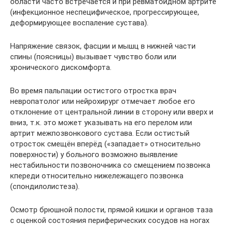
области часто встречается и при ревматоидном артрите
(инфекционное неспецифическое, прогрессирующее,
деформирующее воспаление сустава).
Напряжение связок, фасции и мышц в нижней части
спины (поясницы) вызывает чувство боли или
хронического дискомфорта.
Во время пальпации остистого отростка врач
невропатолог или нейрохирург отмечает любое его
отклонение от центральной линии в сторону или вверх и
вниз, т.к. это может указывать на его перелом или
артрит межпозвонкового сустава. Если остистый
отросток смещён вперёд («западает» относительно
поверхности) у больного возможно выявление
нестабильности позвоночника со смещением позвонка
кпереди относительно нижележащего позвонка
(спондилолистеза).
Осмотр брюшной полости, прямой кишки и органов таза
с оценкой состояния периферических сосудов на ногах