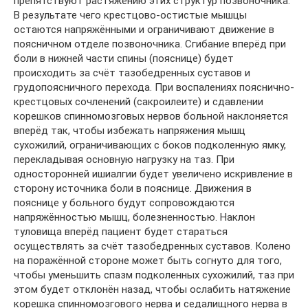
препятствуют растяжению этих структур позвоночника.
В результате чего крестцово-остистые мышцы
остаются напряжёнными и ограничивают движение в
поясничном отделе позвоночника. Сгибание вперёд при
боли в нижней части спины (пояснице) будет
происходить за счёт тазобедренных суставов и
грудопоясничного перехода. При воспалениях пояснично-
крестцовых сочленений (сакроилеите) и сдавлении
корешков спинномозговых нервов больной наклоняется
вперёд так, чтобы избежать напряжения мышц
сухожилий, ограничивающих с боков подколенную ямку,
перекладывая основную нагрузку на таз. При
односторонней ишиалгии будет увеличено искривление в
сторону источника боли в пояснице. Движения в
пояснице у больного будут сопровождаются
напряжённостью мышц, болезненностью. Наклон
туловища вперёд пациент будет стараться
осуществлять за счёт тазобедренных суставов. Колено
на поражённой стороне может быть согнуто для того,
чтобы уменьшить спазм подколенных сухожилий, таз при
этом будет отклонён назад, чтобы ослабить натяжение
корешка спинномозгового нерва и седалищного нерва в