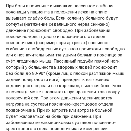
При боли в пояснице и ишиалгии пассивное сгибание
поясницы у пациента в положении лёжа на спине
вызывает слабую боль. Если колени у больного будут
согнуты (натяжение седалищного нерва снижено)
движение происходит свободно. При заболевании
пояснично-крестцового и поясничного отделов
позвоночника (например, при артритах) пассивное
сгибание тазобедренных суставов происходит свободно
или с незначительными тянущими болями в пояснице за
счёт ягодичных мышц. Пассивный подъём прямой ноги,
который у большинства здоровых людей происходит
без боли до 80-90° (кроме лиц с плохой растяжкой мышц
задней поверхности ноги), приводит к натяжению
седалищного нерва и его корешков, вызывая боль. Боль
в пояснице может возникать при вращении таза вокруг
поперечной оси. При этом движении увеличивается
нагрузка на суставы пояснично-крестцовое отдела
позвоночника. При их артрите или артрозе больной
будет жаловаться на боль при движении. При
заболеваниях межпозвонковых суставов пояснично-
крестцового отдела позвоночника и компрессии