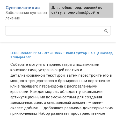
Перейти
Сустав-клиник
Для любых предложений по
к
Заболевания суставов: профилактика и
сайту: shoes-clinic@cp9.ru
контенту
лечение
Поиск:
LEGO Creator 31151 Лего «T-Rex» — конструктор 3-в-1: динозавр,
трицератопс..
Соберите могучего тираннозавра с подвижными
конечностями, устрашающей пастью и
детализированной текстурой, затем перестройте его в
мощного трицератопса с бронированным воротником
или в парящего птеранодона с расправленными
крыльями. Каждая модель обладает уникальными
артикуляционными возможностями для создания
динамичных сцен, а специальный элемент — мини-
скелет добычи — добавляет реализма доисторическим
приключениям. Набор развивает пространственное