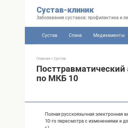
Перейти
Сустав-клиник
к
контенту
Заболевания суставов: профилактика и л
Сустав
Спина
Медикаменты
Главная
»
Сустав
Посттравматический 
по МКБ 10
Полная русскоязычная электронная 
10-го пересмотра с изменениями и до
г.)