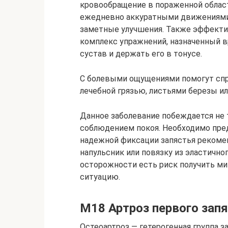
кровообращение в пораженной област
ежедневно аккуратными движениями 
заметные улучшения. Также эффекти
комплекс упражнений, назначенный в
сустав и держать его в тонусе.
С болевыми ощущениями помогут сп
лечебной грязью, листьями березы ил
Данное заболевание побеждается не
соблюдением покоя. Необходимо пред
надежной фиксации запястья рекоме
напульсник или повязку из эластично
осторожности есть риск получить ми
ситуацию.
M18 Артроз первого запя
Остеоартроз — гетерогенная группа з