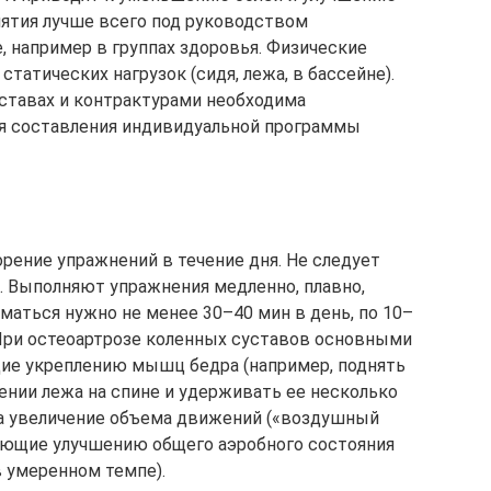
нятия лучше всего под руководством
, например в группах здоровья. Физические
татических нагрузок (сидя, лежа, в бассейне).
ставах и контрактурами необходима
ля составления индивидуальной программы
рение упражнений в течение дня. Не следует
ь. Выполняют упражнения медленно, плавно,
иматься нужно не менее 30–40 мин в день, по 10–
. При остеоартрозе коленных суставов основными
ие укреплению мышц бедра (например, поднять
ении лежа на спине и удерживать ее несколько
на увеличение объема движений («воздушный
вующие улучшению общего аэробного состояния
 умеренном темпе).