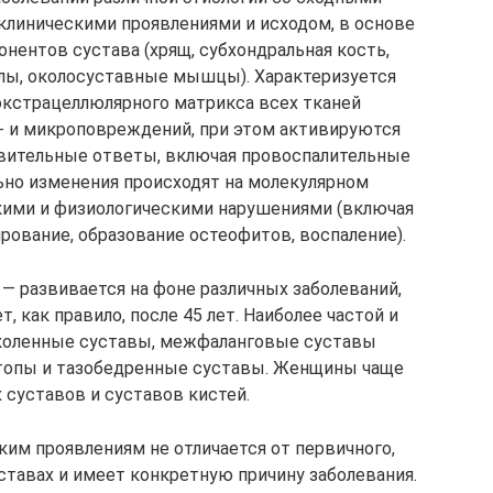
клиническими проявлениями и исходом, в основе
нентов сустава (хрящ, субхондральная кость,
сулы, околосуставные мышцы). Характеризуется
экстрацеллюлярного матрикса всех тканей
- и микроповреждений, при этом активируются
вительные ответы, включая провоспалительные
ьно изменения происходят на молекулярном
ими и физиологическими нарушениями (включая
рование, образование остеофитов, воспаление).
— развивается на фоне различных заболеваний,
 как правило, после 45 лет. Наиболее частой и
 коленные суставы, межфаланговые суставы
стопы и тазобедренные суставы. Женщины чаще
суставов и суставов кистей.
ким проявлениям не отличается от первичного,
ставах и имеет конкретную причину заболевания.