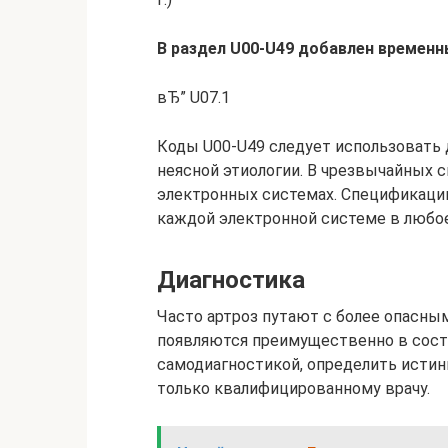
В раздел U00-U49 добавлен временн
вЂ” U07.1
Коды U00-U49 следует использовать
неясной этиологии. В чрезвычайных с
электронных системах. Спецификации
каждой электронной системе в любо
Диагностика
Часто артроз путают с более опасны
появляются преимущественно в состо
самодиагностикой, определить истин
только квалифицированному врачу.