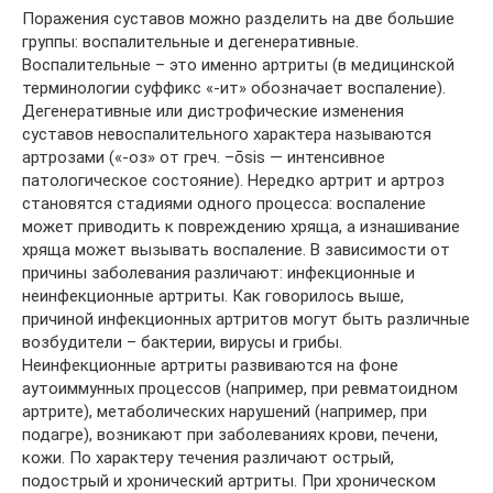
Поражения суставов можно разделить на две большие
группы: воспалительные и дегенеративные.
Воспалительные – это именно артриты (в медицинской
терминологии суффикс «-ит» обозначает воспаление).
Дегенеративные или дистрофические изменения
суставов невоспалительного характера называются
артрозами («-оз» от греч. –ōsis — интенсивное
патологическое состояние). Нередко артрит и артроз
становятся стадиями одного процесса: воспаление
может приводить к повреждению хряща, а изнашивание
хряща может вызывать воспаление. В зависимости от
причины заболевания различают: инфекционные и
неинфекционные артриты. Как говорилось выше,
причиной инфекционных артритов могут быть различные
возбудители – бактерии, вирусы и грибы.
Неинфекционные артриты развиваются на фоне
аутоиммунных процессов (например, при ревматоидном
артрите), метаболических нарушений (например, при
подагре), возникают при заболеваниях крови, печени,
кожи. По характеру течения различают острый,
подострый и хронический артриты. При хроническом