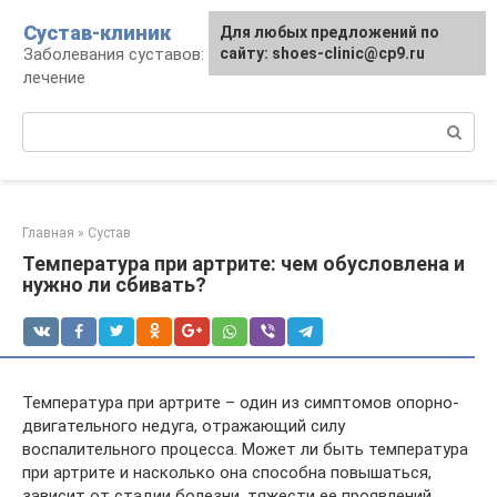
Перейти
Сустав-клиник
Для любых предложений по
к
Заболевания суставов: профилактика и
сайту: shoes-clinic@cp9.ru
контенту
лечение
Поиск:
Главная
»
Сустав
Температура при артрите: чем обусловлена и
нужно ли сбивать?
Температура при артрите – один из симптомов опорно-
двигательного недуга, отражающий силу
воспалительного процесса. Может ли быть температура
при артрите и насколько она способна повышаться,
зависит от стадии болезни, тяжести ее проявлений,