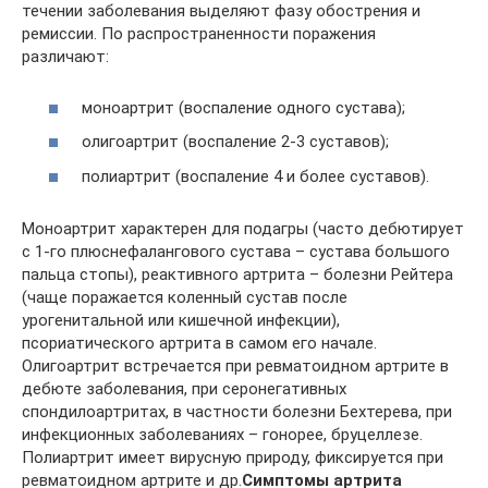
течении заболевания выделяют фазу обострения и
ремиссии. По распространенности поражения
различают:
моноартрит (воспаление одного сустава);
олигоартрит (воспаление 2-3 суставов);
полиартрит (воспаление 4 и более суставов).
Моноартрит характерен для подагры (часто дебютирует
с 1-го плюснефалангового сустава – сустава большого
пальца стопы), реактивного артрита – болезни Рейтера
(чаще поражается коленный сустав после
урогенитальной или кишечной инфекции),
псориатического артрита в самом его начале.
Олигоартрит встречается при ревматоидном артрите в
дебюте заболевания, при серонегативных
спондилоартритах, в частности болезни Бехтерева, при
инфекционных заболеваниях – гонорее, бруцеллезе.
Полиартрит имеет вирусную природу, фиксируется при
ревматоидном артрите и др.
Симптомы артрита