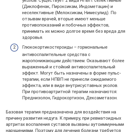
уколов. Существует 2 вида НПВП: селективные
(Диклофенак, Пироксикам, Индометацин) и
неселективные (Мелоксикам, Нимесулид). По
отзывам врачей, вторые имеют меньше
противопоказаний и побочных эффектов,
принимать их можно долгое время без вреда для
здоровья.
Глюкокортикостероиды – гормональные
антивоспалительные средства с
жаропонижающим действием. Оказывают более
выраженный и стойкий антивоспалительный
эффект. Могут быть назначены в форме пульс-
терапии, если НПВП не принесли ожидаемого
эффекта, или в виде внутрисуставных уколов.
При противоартритной терапии назначаются:
Преднизолон, Гидрокортизон, Дексаметазон.
Базовая терапия предназначена для воздействия на
причину развития недуга. К примеру, при ревматоидных
артритах воспаления суставов вызваны аутоиммунными
нарушениями. Поэтому для лечения болезни требуется