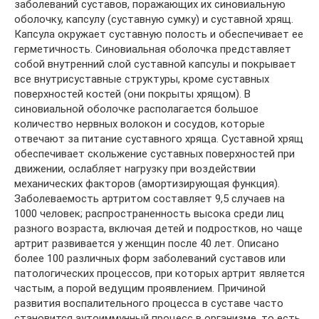
заболеваний суставов, поражающих их синовиальную
оболочку, капсулу (суставную сумку) и суставной хрящ.
Капсула окружает суставную полость и обеспечивает ее
герметичность. Синовиальная оболочка представляет
собой внутренний слой суставной капсулы и покрывает
все внутрисуставные структуры, кроме суставных
поверхностей костей (они покрыты хрящом). В
синовиальной оболочке располагается большое
количество нервных волокон и сосудов, которые
отвечают за питание суставного хряща. Суставной хрящ
обеспечивает скольжение суставных поверхностей при
движении, ослабляет нагрузку при воздействии
механических факторов (амортизирующая функция).
Заболеваемость артритом составляет 9,5 случаев на
1000 человек; распространенность высока среди лиц
разного возраста, включая детей и подростков, но чаще
артрит развивается у женщин после 40 лет. Описано
более 100 различных форм заболеваний суставов или
патологических процессов, при которых артрит является
частым, а порой ведущим проявлением. Причиной
развития воспалительного процесса в суставе часто
становится аутоиммунный процесс в организме, то есть