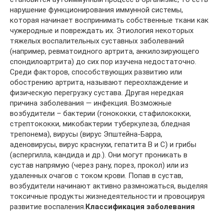
нарушение функционирования иммунной системы,
которая начинает воспринимать собственные ткани как
чужеродные и повреждать их. Этиология некоторых
тяжелых воспалительных суставных заболеваний
(например, ревматоидного артрита, анкилозирующего
спондилоартрита) до сих пор изучена недостаточно.
Среди факторов, способствующих развитию или
обострению артрита, называют переохлаждение и
физическую перегрузку сустава. Другая нередкая
причина заболевания — инфекция. Возможные
возбудители – бактерии (гонококки, стафилококки,
стрептококки, микобактерии туберкулеза, бледная
трепонема), вирусы (вирус Эпштейна-Барра,
аденовирусы, вирус краснухи, гепатита В и С) и грибы
(аспергилла, кандида и др.). Они могут проникать в
сустав напрямую (через рану, порез, прокол) или из
удаленных очагов с током крови. Попав в сустав,
возбудители начинают активно размножаться, выделяя
токсичные продукты жизнедеятельности и провоцируя
развитие воспаления.
Классификация заболевания