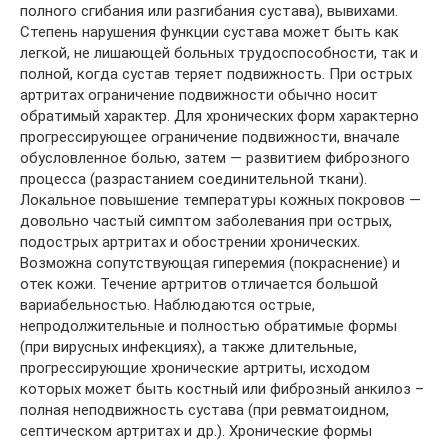
полного сгибания или разгибания сустава), вывихами.
Степень нарушения функции сустава может быть как
легкой, не лишающей больных трудоспособности, так и
полной, когда сустав теряет подвижность. При острых
артритах ограничение подвижности обычно носит
обратимый характер. Для хронических форм характерно
прогрессирующее ограничение подвижности, вначале
обусловленное болью, затем — развитием фиброзного
процесса (разрастанием соединительной ткани).
Локальное повышение температуры кожных покровов —
довольно частый симптом заболевания при острых,
подострых артритах и обострении хронических.
Возможна сопутствующая гиперемия (покраснение) и
отек кожи. Течение артритов отличается большой
вариабельностью. Наблюдаются острые,
непродолжительные и полностью обратимые формы
(при вирусных инфекциях), а также длительные,
прогрессирующие хронические артриты, исходом
которых может быть костный или фиброзный анкилоз –
полная неподвижность сустава (при ревматоидном,
септическом артритах и др.). Хронические формы