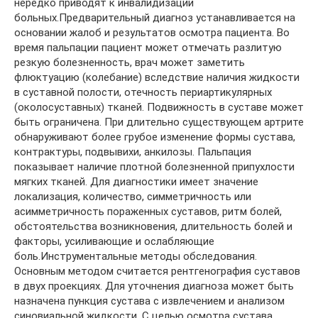
нередко приводят к инвалидизации
больных.Предварительный диагноз устанавливается на
основании жалоб и результатов осмотра пациента. Во
время пальпации пациент может отмечать разлитую
резкую болезненность, врач может заметить
флюктуацию (колебание) вследствие наличия жидкости
в суставной полости, отечность периартикулярных
(околосуставных) тканей. Подвижность в суставе может
быть ограничена. При длительно существующем артрите
обнаруживают более грубое изменение формы сустава,
контрактуры, подвывихи, анкилозы. Пальпация
показывает наличие плотной болезненной припухлости
мягких тканей. Для диагностики имеет значение
локализация, количество, симметричность или
асимметричность пораженных суставов, ритм болей,
обстоятельства возникновения, длительность болей и
факторы, усиливающие и ослабляющие
боль.Инструментальные методы обследования.
Основным методом считается рентгенография суставов
в двух проекциях. Для уточнения диагноза может быть
назначена пункция сустава с извлечением и анализом
синовиальной жидкости. С целью осмотра сустава