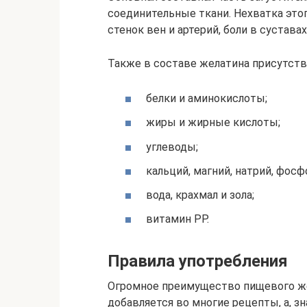
соединительные ткани. Нехватка это
стенок вен и артерий, боли в сустава
Также в составе желатина присутств
белки и аминокислоты;
жиры и жирные кислоты;
углеводы;
кальций, магний, натрий, фосфо
вода, крахмал и зола;
витамин РР.
Правила употребления
Огромное преимущество пищевого жел
добавляется во многие рецепты, а, з