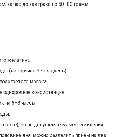
м, за час до завтрака по 50–80 грамм.
го желатина.
оды (не горячее 37 градусов).
подогретого молока.
я однородная консистенция.
к на 5–8 часов.
оды.
новке), но не допускайте момента кипения.
 половине дня, можно разделить прием на два