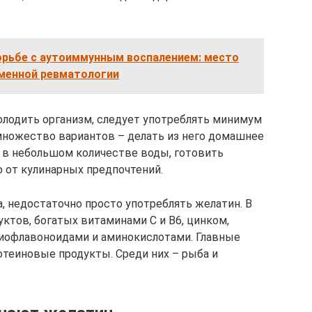
орьбе с аутоиммунным воспалением: место
менной ревматологии
олодить организм, следует употреблять минимум
 множество вариантов – делать из него домашнее
 в небольшом количестве воды, готовить
о от кулинарных предпочтений.
, недостаточно просто употреблять желатин. В
ктов, богатых витаминами С и В6, цинком,
биофлавоноидами и аминокислотами. Главные
теиновые продукты. Среди них – рыба и