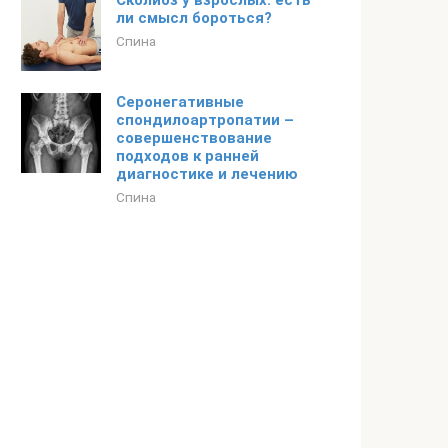
Сколиоз у взрослых: есть
ли смысл бороться?
Спина
Серонегативные
спондилоартропатии –
совершенствование
подходов к ранней
диагностике и лечению
Спина