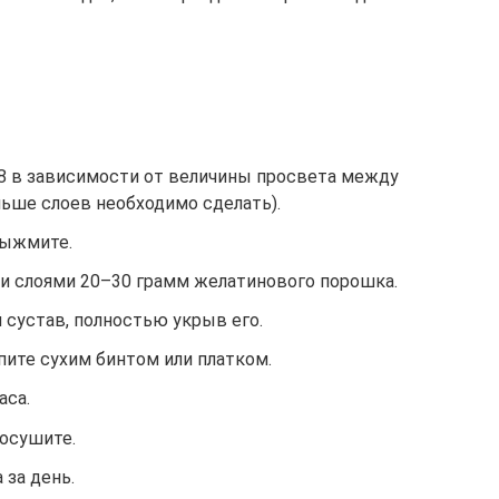
–8 в зависимости от величины просвета между
льше слоев необходимо сделать).
выжмите.
и слоями 20–30 грамм желатинового порошка.
 сустав, полностью укрыв его.
пите сухим бинтом или платком.
аса.
росушите.
 за день.