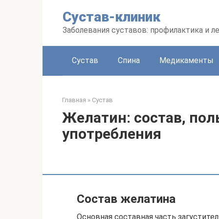
Перейти
Сустав-клиник
к
контенту
Заболевания суставов: профилактика и л
Сустав
Спина
Медикаменты
Главная
»
Сустав
Желатин: состав, пол
употребления
Состав желатина
Основная составная часть загустите