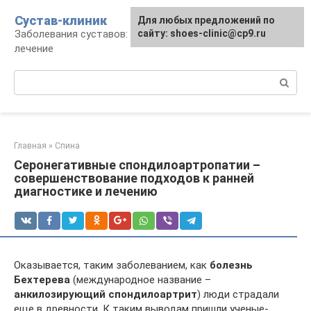
Перейти
Сустав-клиник
Для любых предложений по
к
Заболевания суставов: профилактика и
сайту: shoes-clinic@cp9.ru
контенту
лечение
Поиск:
Главная
»
Спина
Серонегативные спондилоартропатии –
совершенствование подходов к ранней
диагностике и лечению
Оказывается, таким заболеванием, как
болезнь
Бехтерева
(международное название –
анкилозирующий спондилоартрит
) люди страдали
еще в древности. К таким выводам пришли ученые-