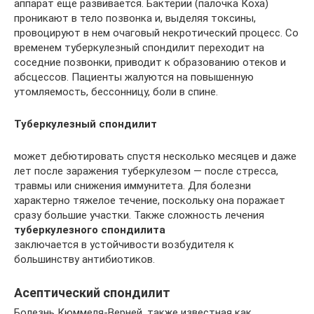
аппарат еще развивается. Бактерии (палочка Коха)
проникают в тело позвонка и, выделяя токсины,
провоцируют в нем очаговый некротический процесс. Со
временем туберкулезный спондилит переходит на
соседние позвонки, приводит к образованию отеков и
абсцессов. Пациенты жалуются на повышенную
утомляемость, бессонницу, боли в спине.
Туберкулезный спондилит
может дебютировать спустя несколько месяцев и даже
лет после заражения туберкулезом — после стресса,
травмы или снижения иммунитета. Для болезни
характерно тяжелое течение, поскольку она поражает
сразу большие участки. Также сложность лечения
туберкулезного спондилита
заключается в устойчивости возбудителя к
большинству антибиотиков.
Асептический спондилит
Болезнь Кюммеля-Верней, также известная как