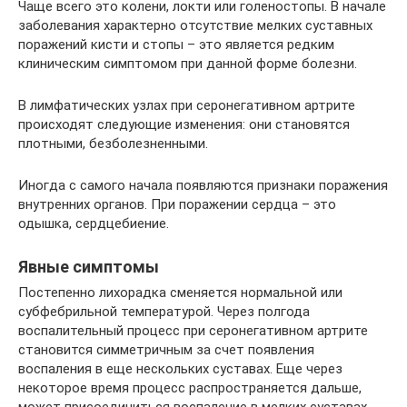
Чаще всего это колени, локти или голеностопы. В начале
заболевания характерно отсутствие мелких суставных
поражений кисти и стопы – это является редким
клиническим симптомом при данной форме болезни.
В лимфатических узлах при серонегативном артрите
происходят следующие изменения: они становятся
плотными, безболезненными.
Иногда с самого начала появляются признаки поражения
внутренних органов. При поражении сердца – это
одышка, сердцебиение.
Явные симптомы
Постепенно лихорадка сменяется нормальной или
субфебрильной температурой. Через полгода
воспалительный процесс при серонегативном артрите
становится симметричным за счет появления
воспаления в еще нескольких суставах. Еще через
некоторое время процесс распространяется дальше,
может присоединиться воспаление в мелких суставах