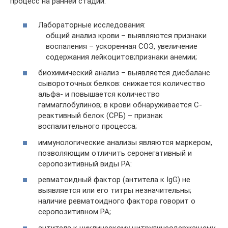
процесс на ранней стадии.
Лабораторные исследования:
общий анализ крови – выявляются признаки
воспаления – ускоренная СОЭ, увеличение
содержания лейкоцитов;признаки анемии;
биохимический анализ – выявляется дисбаланс
сывороточных белков: снижается количество
альфа- и повышается количество
гаммаглобулинов; в крови обнаруживается С-
реактивный белок (СРБ) – признак
воспалительного процесса;
иммунологические анализы являются маркером,
позволяющим отличить серонегативный и
серопозитивный виды РА:
ревматоидный фактор (антитела к IgG) не
выявляется или его титры незначительны;
наличие ревматоидного фактора говорит о
серопозитивном РА;
антитела к циклическому цитрулинсодержащему