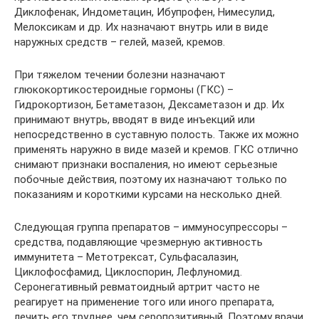
Диклофенак, Индометацин, Ибупрофен, Нимесулид,
Мелоксикам и др. Их назначают внутрь или в виде
наружных средств – гелей, мазей, кремов.
При тяжелом течении болезни назначают
глюкокортикостероидные гормоны (ГКС) –
Гидрокортизон, Бетаметазон, Дексаметазон и др. Их
принимают внутрь, вводят в виде инъекций или
непосредственно в суставную полость. Также их можно
применять наружно в виде мазей и кремов. ГКС отлично
снимают признаки воспаления, но имеют серьезные
побочные действия, поэтому их назначают только по
показаниям и короткими курсами на несколько дней.
Следующая группа препаратов – иммуносупрессоры –
средства, подавляющие чрезмерную активность
иммунитета – Метотрексат, Сульфасалазин,
Циклофосфамид, Циклоспорин, Лефлуномид.
Серонегативный ревматоидный артрит часто не
реагирует на применение того или иного препарата,
лечить его труднее, чем серопозитивный. Поэтому врачи