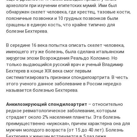
археологи при изучении египетских мумий. Ими был
обнаружен скелет человека, где крестец, тазовые кости,
поясничные позвонки и 10 грудных позвонков были
сращены в единую кость, что крайне типично для
болезни Бехтерева.
В середине 16 века попытка описать скелет человека,
имеющего эту же болезнь, была сделана итальянским
хирургом эпохи Возрождения Реальдо Коломно. Но
только выдающийся русский врач и ученый Владимир
Бехтерев в конце XIX века смог первым
систематизировать признаки спондилоартрита. В честь
этого ученого данное заболевание в России нередко
называется болезнью Бехтерева.
Анкилозирующий спондилоартрит
– относительно
редкое ревматологическое заболевание, которым
страдает около 2% населения планеты. Эта болезнь
преимущественно «мужская», причем характерна она для
мужчин молодого возраста (от 15 до 40 лет). Болезнь
Бехтерева у женщин встречается в 5 раз реже.