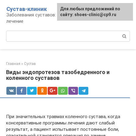
Перейти
Сустав-клиник
Для любых предложений по
к
Заболевания суставов: профилактика и
сайту: shoes-clinic@cp9.ru
контенту
лечение
Поиск:
Главная
»
Сустав
Виды эндопротезов тазобедренного и
коленного суставов
При значительных травмах коленного сустава, когда
консервативные программы лечения дают слабый
результат, а пациент испытывает постоянные боли,
спасительной становится операция по замене